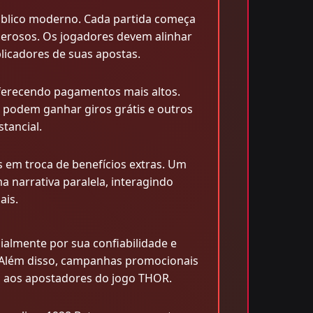
úblico moderno. Cada partida começa
nerosos. Os jogadores devem alinhar
plicadores de suas apostas.
ferecendo pagamentos mais altos.
podem ganhar giros grátis e outros
tancial.
 em troca de benefícios extras. Um
 narrativa paralela, interagindo
ais.
almente por sua confiabilidade e
 Além disso, campanhas promocionais
s aos apostadores do jogo THOR.