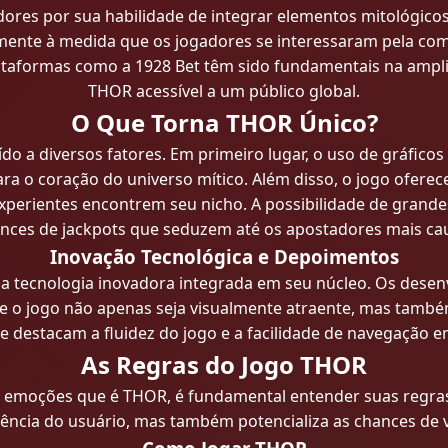
dores por sua habilidade de integrar elementos mitológi
ente à medida que os jogadores se interessaram pela comb
ataformas como a 1928 Bet têm sido fundamentais na ampli
THOR acessível a um público global.
O Que Torna THOR Único?
o a diversos fatores. Em primeiro lugar, o uso de gráficos
ra o coração do universo mítico. Além disso, o jogo ofere
perientes encontrem seu nicho. A possibilidade de grandes 
nces de jackpots que seduzem até os apostadores mais cau
Inovação Tecnológica e Depoimentos
 a tecnologia inovadora integrada em seu núcleo. Os dese
ue o jogo não apenas seja visualmente atraente, mas també
 destacam a fluidez do jogo e a facilidade de navegação em
As Regras do Jogo THOR
 emoções que é THOR, é fundamental entender suas regras 
ência do usuário, mas também potencializa as chances de v