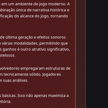
cos em um ambiente de jogo moderno. A
inação única de narrativa histórica e
ficação do alcance do jogo, tornando
 de última geração e efeitos sonoros
ce várias modalidades, permitindo que
ganhos é outro atrativo significativo,
telosos.
nvolvedores empregaram estruturas de
m tecnicamente sólido. Jogadores
 suas análises.
básicas. Isso não apenas maximiza a
itória.