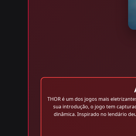
THOR é um dos jogos mais eletrizantes
sua introdução, o jogo tem captura
dinâmica. Inspirado no lendário de