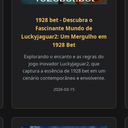
1928 bet - Descubra o
Fascinante Mundo de
Luckyjaguar2: Um Mergulho em
1928 Bet
Explorando o encanto e as regras do
jogo inovador Luckyjaguar2, que
captura a essência de 1928 bet em um
cenário contemporâneo e envolvente.
2026-03-15