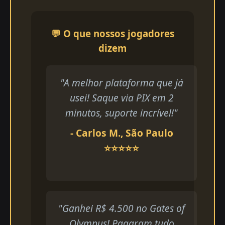
💬 O que nossos jogadores
dizem
"A melhor plataforma que já
usei! Saque via PIX em 2
minutos, suporte incrível!"
- Carlos M., São Paulo
⭐⭐⭐⭐⭐
"Ganhei R$ 4.500 no Gates of
Olympus! Pagaram tudo