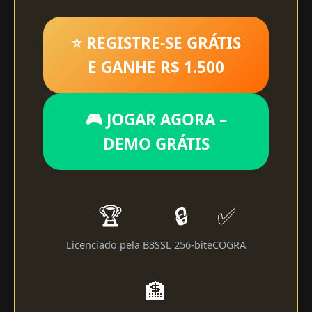
⭐ REGISTRE-SE GRÁTIS
E GANHE R$ 1.500
🎮 JOGAR AGORA –
DEMO GRÁTIS
🏆
🔒
✅
Licenciado pela B3
SSL 256-bit
eCOGRA
🏦