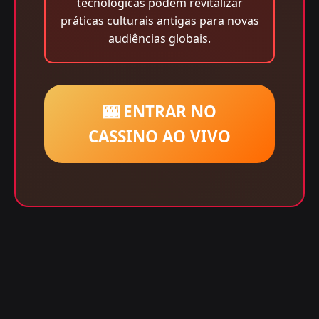
tecnológicas podem revitalizar
práticas culturais antigas para novas
audiências globais.
🎰 ENTRAR NO
CASSINO AO VIVO