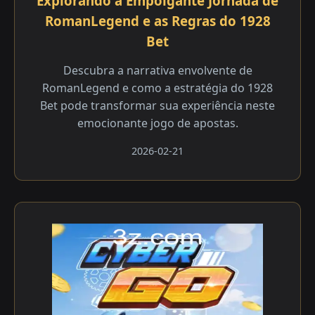
Explorando a Empolgante Jornada de
RomanLegend e as Regras do 1928
Bet
Descubra a narrativa envolvente de
RomanLegend e como a estratégia do 1928
Bet pode transformar sua experiência neste
emocionante jogo de apostas.
2026-02-21