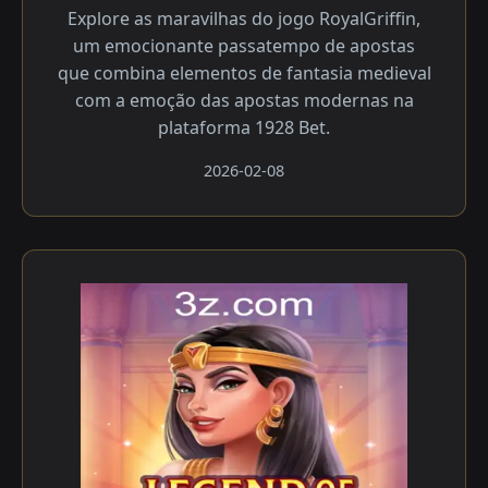
Explore as maravilhas do jogo RoyalGriffin,
um emocionante passatempo de apostas
que combina elementos de fantasia medieval
com a emoção das apostas modernas na
plataforma 1928 Bet.
2026-02-08