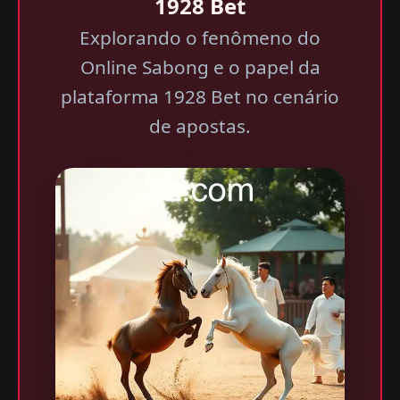
1928 Bet
Explorando o fenômeno do
Online Sabong e o papel da
plataforma 1928 Bet no cenário
de apostas.