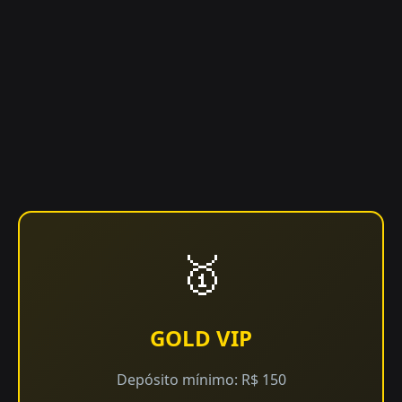
🥇
GOLD VIP
Depósito mínimo: R$ 150