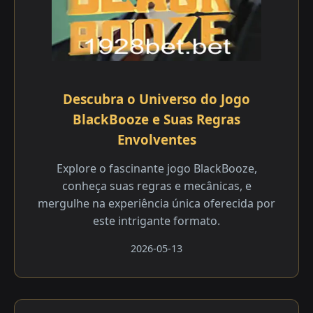
Descubra o Universo do Jogo
BlackBooze e Suas Regras
Envolventes
Explore o fascinante jogo BlackBooze,
conheça suas regras e mecânicas, e
mergulhe na experiência única oferecida por
este intrigante formato.
2026-05-13