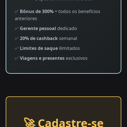
✅
Bônus de 300%
+ todos os benefícios
anteriores
✅
Gerente pessoal
dedicado
✅
20% de cashback
semanal
✅
Limites de saque
ilimitados
✅
Viagens e presentes
exclusivos
🚀 Cadastre-se