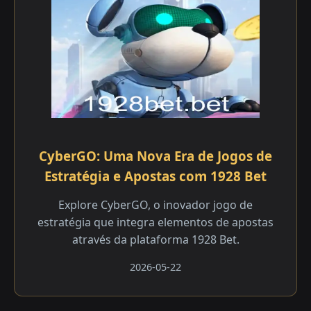
CyberGO: Uma Nova Era de Jogos de
Estratégia e Apostas com 1928 Bet
Explore CyberGO, o inovador jogo de
estratégia que integra elementos de apostas
através da plataforma 1928 Bet.
2026-05-22