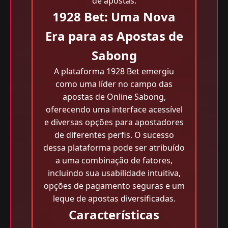
de apostas.
1928 Bet: Uma Nova
Era para as Apostas de
Sabong
A plataforma 1928 Bet emergiu
como uma líder no campo das
apostas de Online Sabong,
oferecendo uma interface acessível
e diversas opções para apostadores
de diferentes perfis. O sucesso
dessa plataforma pode ser atribuído
a uma combinação de fatores,
incluindo sua usabilidade intuitiva,
opções de pagamento seguras e um
leque de apostas diversificadas.
Características