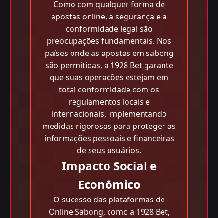
Como com qualquer forma de
apostas online, a segurança e a
conformidade legal são
preocupações fundamentais. Nos
países onde as apostas em sabong
são permitidas, a 1928 Bet garante
que suas operações estejam em
total conformidade com os
regulamentos locais e
internacionais, implementando
medidas rigorosas para proteger as
informações pessoais e financeiras
de seus usuários.
Impacto Social e
Econômico
O sucesso das plataformas de
Online Sabong, como a 1928 Bet,