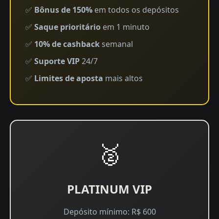
✅
Bônus de 150%
em todos os depósitos
✅
Saque prioritário
em 1 minuto
✅
10% de cashback
semanal
✅
Suporte VIP
24/7
✅
Limites de aposta
mais altos
🥈
PLATINUM VIP
Depósito mínimo: R$ 600