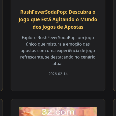
RushFeverSodaPop: Descubra o
Jogo que Está Agitando o Mundo
dos Jogos de Apostas
Explore RushFeverSodaPop, um jogo
único que mistura a emoção das
apostas com uma experiência de jogo
refrescante, se destacando no cenário
atual.
2026-02-14