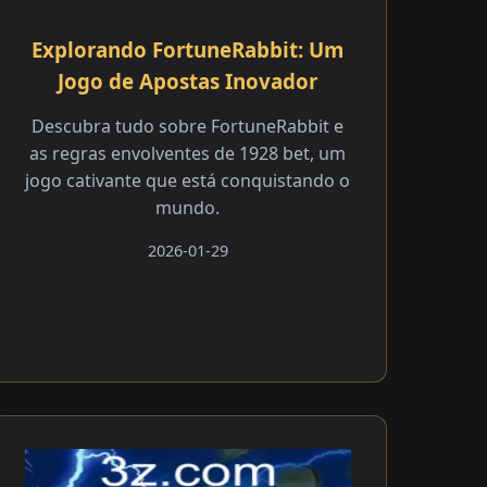
Explorando FortuneRabbit: Um
Jogo de Apostas Inovador
Descubra tudo sobre FortuneRabbit e
as regras envolventes de 1928 bet, um
jogo cativante que está conquistando o
mundo.
2026-01-29