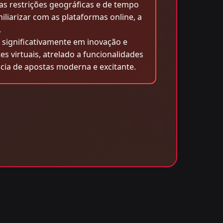
as restrições geográficas e de tempo
liarizar com as plataformas online, a
.
 significativamente em inovação e
s virtuais, atrelado a funcionalidades
ncia de apostas moderna e excitante.