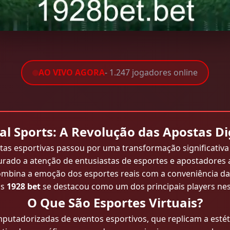
AO VIVO AGORA
- 1.247 jogadores online
al Sports: A Revolução das Apostas Di
as esportivas passou por uma transformação significativa 
rado a atenção de entusiastas de esportes e apostadores
ombina a emoção dos esportes reais com a conveniência da s
as
1928 bet
se destacou como um dos principais players ne
O Que São Esportes Virtuais?
putadorizadas de eventos esportivos, que replicam a estéti