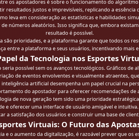
e os apostadores é sobre o funcionamento do algoritmo po
r resultados justos e imprevisíveis, replicando a essência
itmo leva em consideração as estatísticas e habilidades si
de números aleatórios. Isso significa que, embora existam
resultado é possível.
tiça são prioridades, e a plataforma garante que todos os r
ça entre a plataforma e seus usuários, incentivando mais 
Papel da Tecnologia nos Esportes Virtu
o seria possível sem os avanços tecnológicos. Gráficos de a
criação de eventos envolventes e visualmente atraentes, 
 inteligência artificial desempenha um papel crucial na per
rtamento do apostador para oferecer recomendações de 
ologia de nova geração tem sido uma prioridade estratégic
de e oferecer uma interface de usuário amigável e intuitiva
r a satisfação dos usuários e construir uma base de cliente
sportes Virtuais: O Futuro das Aposta
a e o aumento da digitalização, é razoável prever que os es