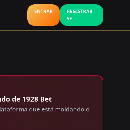
ENTRAR
REGISTRAR-
SE
do de 1928 Bet
lataforma que está moldando o