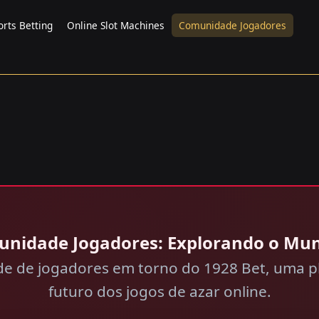
orts Betting
Online Slot Machines
Comunidade Jogadores
munidade Jogadores: Explorando o Mun
de de jogadores em torno do 1928 Bet, uma p
futuro dos jogos de azar online.