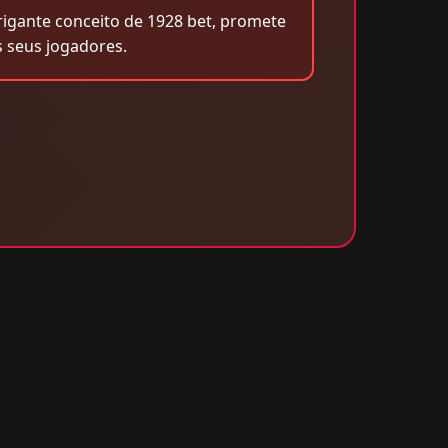
rigante conceito de 1928 bet, promete
 seus jogadores.