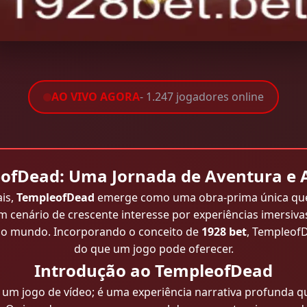
AO VIVO AGORA
- 1.247 jogadores online
ofDead: Uma Jornada de Aventura e 
ais,
TempleofDead
emerge como uma obra-prima única que
m cenário de crescente interesse por experiências imersiva
do mundo. Incorporando o conceito de
1928 bet
, TempleofD
do que um jogo pode oferecer.
Introdução ao TempleofDead
m jogo de vídeo; é uma experiência narrativa profunda que