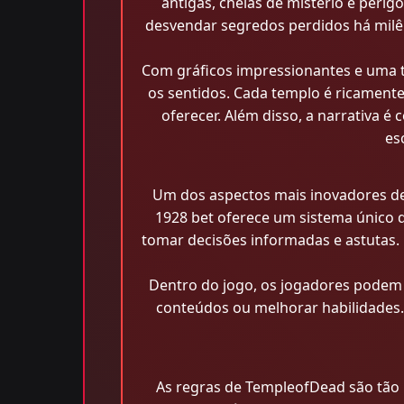
antigas, cheias de mistério e per
desvendar segredos perdidos há milên
Com gráficos impressionantes e uma t
os sentidos. Cada templo é ricamen
oferecer. Além disso, a narrativa é
es
Um dos aspectos mais inovadores d
1928 bet oferece um sistema único 
tomar decisões informadas e astutas
Dentro do jogo, os jogadores podem
conteúdos ou melhorar habilidades.
As regras de TempleofDead são tão i