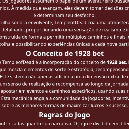
igo. Os jogadores assumem o papel de um aventureiro ousad
ios. À medida que avançam, eles devem tomar decisões crí
e determinam seu desfecho.
rilha sonora envolvente, TempleofDead cria uma atmosfer
te detalhado, proporcionando uma sensação de realismo e
 construída de forma a permitir múltiplos caminhos e finais
colha e possibilitando experiências únicas a cada nova parti
O Conceito de 1928 bet
e TempleofDead é a incorporação do conceito de
1928 bet
.
que mescla elementos de sorte e estratégia, recompensand
. Este sistema não apenas adiciona uma dimensão extra de
um senso de realização e recompensa ao longo da jornada
 apostar em eventos e caminhos específicos, usando suas
 Esta mecânica engaja a comunidade de jogadores, incentiv
sobre as melhores formas de maximizar lucros e sucesso.
Regras do Jogo
ntrincadas quanto sua narrativa. O jogo é dividido em dif