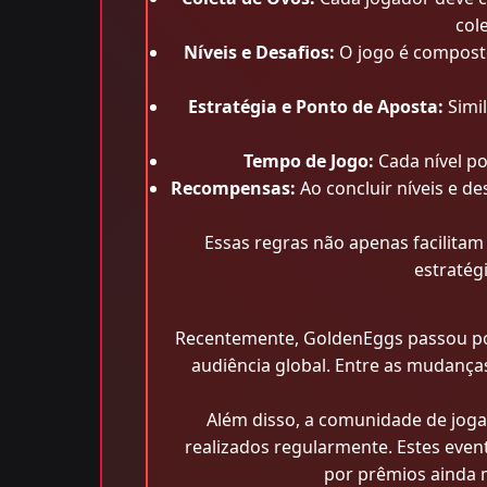
col
Níveis e Desafios:
O jogo é composto
Estratégia e Ponto de Aposta:
Simil
Tempo de Jogo:
Cada nível po
Recompensas:
Ao concluir níveis e 
Essas regras não apenas facilita
estratég
Recentemente, GoldenEggs passou por
audiência global. Entre as mudança
Além disso, a comunidade de jog
realizados regularmente. Estes eve
por prêmios ainda m