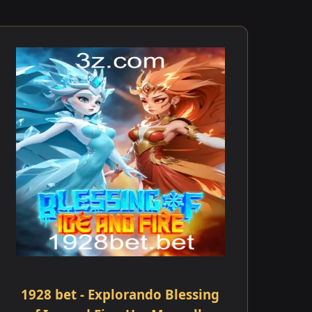
1928 bet - Explorando Blessing