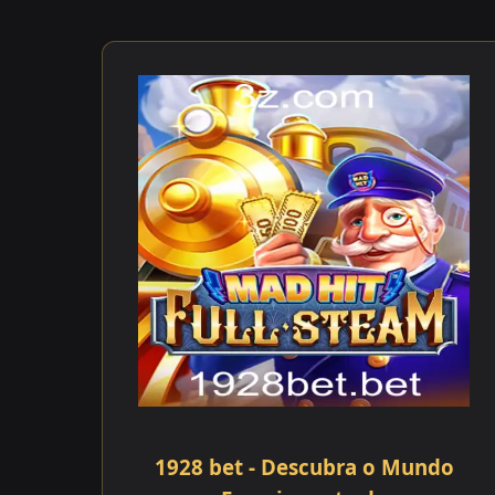
1928 bet - Descubra o Mundo