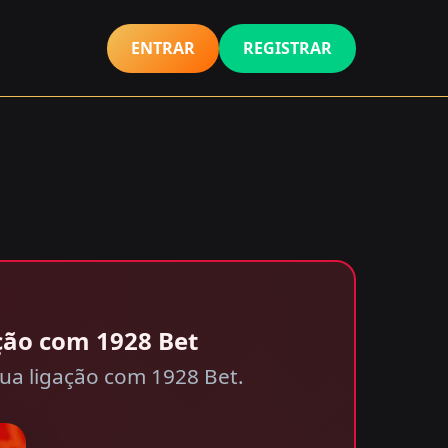
ENTRAR
REGISTRAR
ção com 1928 Bet
ua ligação com 1928 Bet.