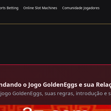
orts Betting
Online Slot Machines
Comunidade Jogadores
endando o Jogo GoldenEggs e sua Rela
ogo GoldenEggs, suas regras, introdução e s