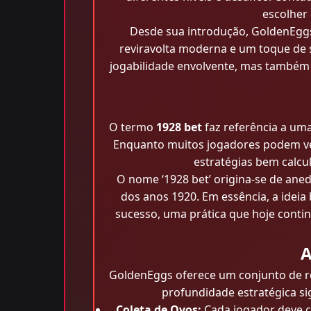
escolher
Desde sua introdução, GoldenEggs
reviravolta moderna e um toque de 
jogabilidade envolvente, mas também 
O termo
1928 bet
faz referência a um
Enquanto muitos jogadores podem ver 
estratégias bem calcul
O nome ‘1928 bet’ origina-se de aned
dos anos 1920. Em essência, a ideia 
sucesso, uma prática que hoje conti
A
GoldenEggs oferece um conjunto de r
profundidade estratégica si
Coleta de Ovos:
Cada jogador deve co