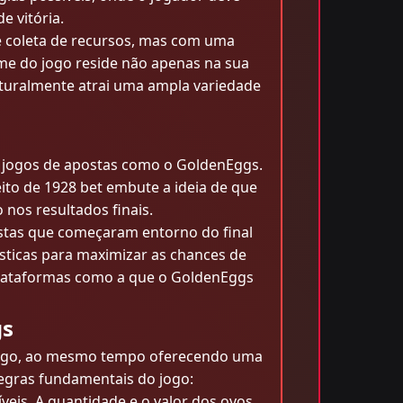
 vitória.
e coleta de recursos, mas com uma
me do jogo reside não apenas na sua
aturalmente atrai uma ampla variedade
s jogos de apostas como o GoldenEggs.
ito de 1928 bet embute a ideia de que
 nos resultados finais.
postas que começaram entorno do final
tísticas para maximizar as chances de
 plataformas como a que o GoldenEggs
gs
 jogo, ao mesmo tempo oferecendo uma
regras fundamentais do jogo:
eis. A quantidade e o valor dos ovos