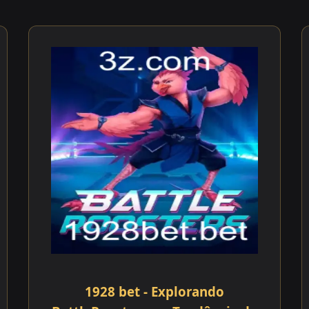
1928 bet - Explorando