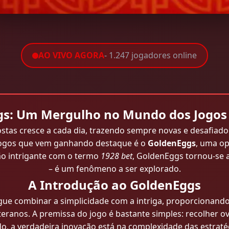
AO VIVO AGORA
- 1.247 jogadores online
s: Um Mergulho no Mundo dos Jogos
tas cresce a cada dia, trazendo sempre novas e desafiador
 jogos que vem ganhando destaque é o
GoldenEggs
, uma o
ão intrigante com o termo
1928 bet
, GoldenEggs tornou-se 
– é um fenômeno a ser explorado.
A Introdução ao GoldenEggs
e combinar a simplicidade com a intriga, proporcionando
eranos. A premissa do jogo é bastante simples: recolher
udo, a verdadeira inovação está na complexidade das estraté