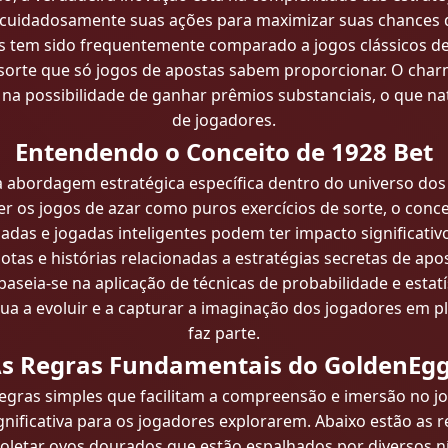
 cuidadosamente suas ações para maximizar suas chances de
 tem sido frequentemente comparado a jogos clássicos d
sorte que só jogos de apostas sabem proporcionar. O char
na possibilidade de ganhar prêmios substanciais, o que n
de jogadores.
Entendendo o Conceito de 1928 Bet
a abordagem estratégica específica dentro do universo do
os jogos de azar como puros exercícios de sorte, o conce
adas e jogadas inteligentes podem ter impacto significativo
otas e histórias relacionadas a estratégias secretas de a
baseia-se na aplicação de técnicas de probabilidade e esta
nua a evoluir e a capturar a imaginação dos jogadores em
faz parte.
s Regras Fundamentais do GoldenEg
egras simples que facilitam a compreensão e imersão no
gnificativa para os jogadores explorarem. Abaixo estão as 
letar ovos dourados que estão espalhados por diversos nív