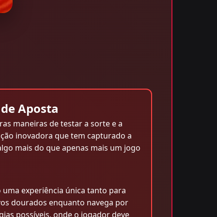
 de Aposta
as maneiras de testar a sorte e a
pção inovadora que tem capturado a
algo mais do que apenas mais um jogo
 uma experiência única tanto para
 ovos dourados enquanto navega por
gias possíveis, onde o jogador deve