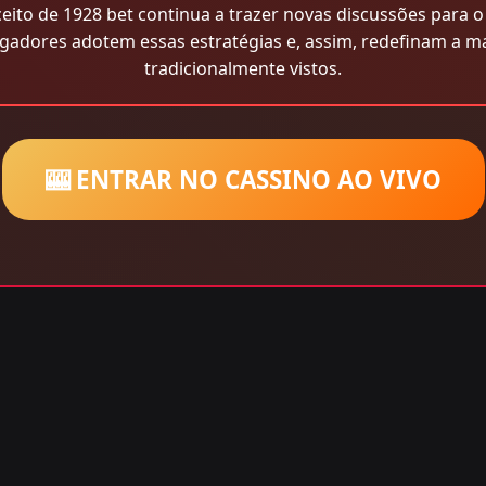
ceito de 1928 bet continua a trazer novas discussões para 
ogadores adotem essas estratégias e, assim, redefinam a m
tradicionalmente vistos.
🎰 ENTRAR NO CASSINO AO VIVO