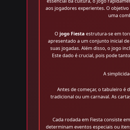
essencial da cultura, o jogo rapidam
aos jogadores experientes. O objetivo
uma combi
O
jogo Fiesta
estrutura-se em to
apresentado a um conjunto inicial de
suas jogadas. Além disso, o jogo in
Este dado é crucial, pois pode tan
A simplicid
Antes de começar, o tabuleiro é 
tradicional ou um carnaval. As car
Cada rodada em Fiesta consiste em
determinam eventos especiais ou iten