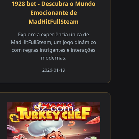
1928 bet - Descubra o Mundo
Emocionante de
MadHitFullSteam
Explore a experiência única de
MadHitFullSteam, um jogo dinâmico
com regras intrigantes e interações
modernas.
2026-01-19