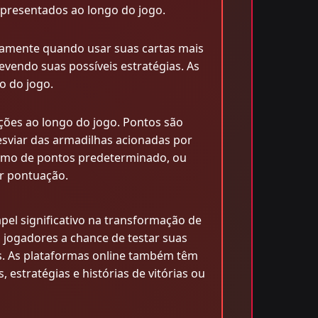
presentados ao longo do jogo.
samente quando usar suas cartas mais
endo suas possíveis estratégias. As
o do jogo.
ções ao longo do jogo. Pontos são
esviar das armadilhas acionadas por
ximo de pontos predeterminado, ou
r pontuação.
l significativo na transformação de
jogadores a chance de testar suas
as. As plataformas online também têm
stratégias e histórias de vitórias ou