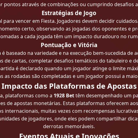
r pontos através de combinações ou cumprindo desafios a
Estratégias de Jogo
l para vencer em Fiesta. Jogadores devem decidir cuidado
omento certo, observando as jogadas dos oponentes e prev
tomadas a cada jogada têm um impacto duradouro no rum
Pontuação e Vitória
 é baseado na variedade e na execução bem-sucedida de a
s de cartas, completar desafios temáticos do tabuleiro e d
partida é declarado quando um jogador atinge o limite má
s as rodadas são completadas e um jogador possui a maio
Impacto das Plataformas de Apostas
sa, plataformas como a
1928 Bet
têm desempenhado um pape
s de apostas monetárias. Estas plataformas oferecem aos 
ios internacionais, muitas vezes com recompensas lucrativ
idades de jogadores, onde eles podem compartilhar dicas, e
derrotas memoráveis.
Eventos Atuais e Inovações