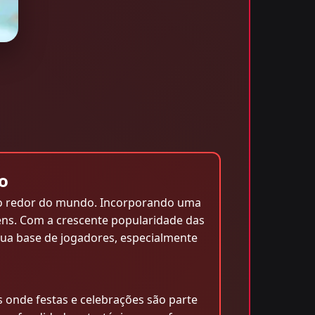
o
ao redor do mundo. Incorporando uma
gens. Com a crescente popularidade das
sua base de jogadores, especialmente
 onde festas e celebrações são parte