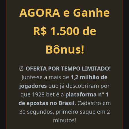
AGORA e Ganhe
R$ 1.500 de
Bônus!
⏰
OFERTA POR TEMPO LIMITADO!
Junte-se a mais de
1,2 milhão de
jogadores
que já descobriram por
que 1928 bet é a
plataforma nº 1
de apostas no Brasil
. Cadastro em
30 segundos, primeiro saque em 2
minutos!