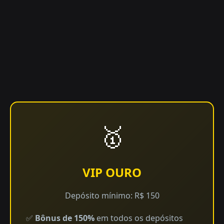
🥇
VIP OURO
Depósito mínimo: R$ 150
✅
Bônus de 150%
em todos os depósitos