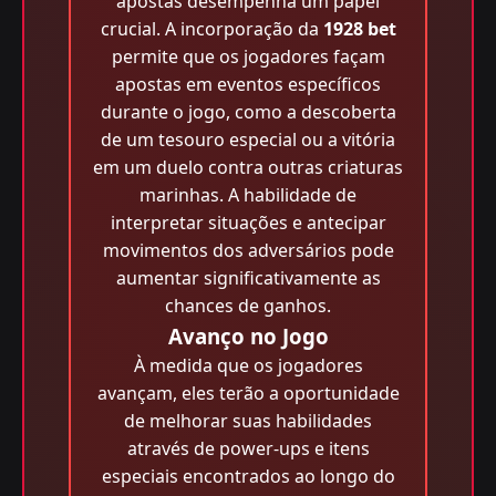
apostas desempenha um papel
crucial. A incorporação da
1928 bet
permite que os jogadores façam
apostas em eventos específicos
durante o jogo, como a descoberta
de um tesouro especial ou a vitória
em um duelo contra outras criaturas
marinhas. A habilidade de
interpretar situações e antecipar
movimentos dos adversários pode
aumentar significativamente as
chances de ganhos.
Avanço no Jogo
À medida que os jogadores
avançam, eles terão a oportunidade
de melhorar suas habilidades
através de power-ups e itens
especiais encontrados ao longo do