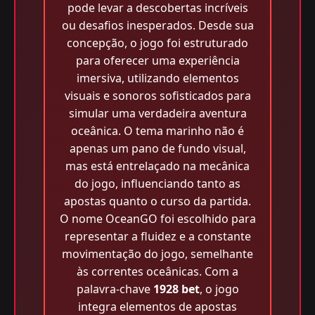
pode levar a descobertas incríveis
ou desafios inesperados. Desde sua
concepção, o jogo foi estruturado
para oferecer uma experiência
imersiva, utilizando elementos
visuais e sonoros sofisticados para
simular uma verdadeira aventura
oceânica. O tema marinho não é
apenas um pano de fundo visual,
mas está entrelaçado na mecânica
do jogo, influenciando tanto as
apostas quanto o curso da partida.
O nome OceanGO foi escolhido para
representar a fluidez e a constante
movimentação do jogo, semelhante
às correntes oceânicas. Com a
palavra-chave
1928 bet
, o jogo
integra elementos de apostas