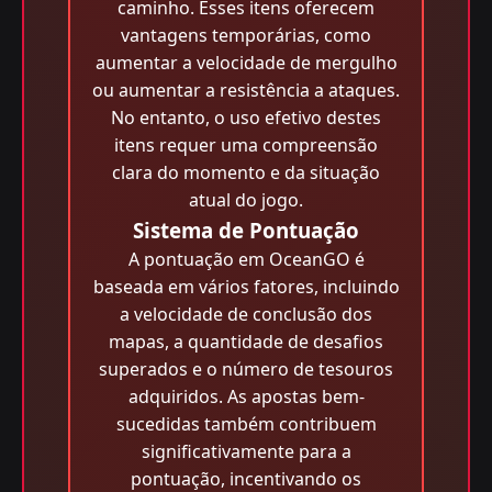
caminho. Esses itens oferecem
vantagens temporárias, como
aumentar a velocidade de mergulho
ou aumentar a resistência a ataques.
No entanto, o uso efetivo destes
itens requer uma compreensão
clara do momento e da situação
atual do jogo.
Sistema de Pontuação
A pontuação em OceanGO é
baseada em vários fatores, incluindo
a velocidade de conclusão dos
mapas, a quantidade de desafios
superados e o número de tesouros
adquiridos. As apostas bem-
sucedidas também contribuem
significativamente para a
pontuação, incentivando os