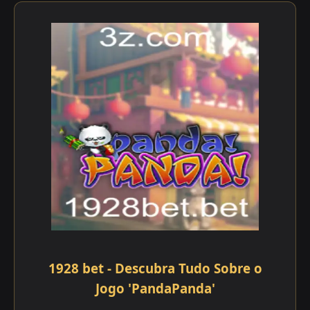
1928 bet - Descubra Tudo Sobre o
Jogo 'PandaPanda'