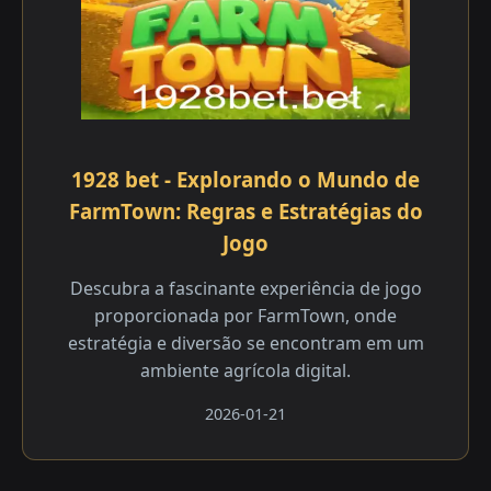
1928 bet - Explorando o Mundo de
FarmTown: Regras e Estratégias do
Jogo
Descubra a fascinante experiência de jogo
proporcionada por FarmTown, onde
estratégia e diversão se encontram em um
ambiente agrícola digital.
2026-01-21