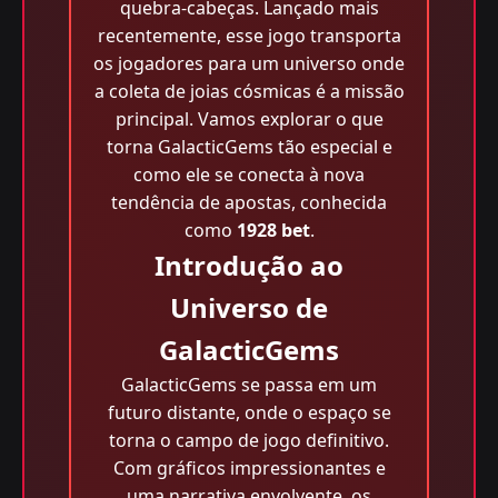
quebra-cabeças. Lançado mais
recentemente, esse jogo transporta
os jogadores para um universo onde
a coleta de joias cósmicas é a missão
principal. Vamos explorar o que
torna GalacticGems tão especial e
como ele se conecta à nova
tendência de apostas, conhecida
como
1928 bet
.
Introdução ao
Universo de
GalacticGems
GalacticGems se passa em um
futuro distante, onde o espaço se
torna o campo de jogo definitivo.
Com gráficos impressionantes e
uma narrativa envolvente, os