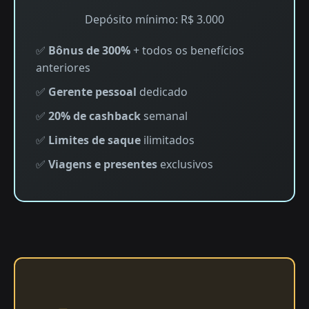
Depósito mínimo: R$ 3.000
✅
Bônus de 300%
+ todos os benefícios
anteriores
✅
Gerente pessoal
dedicado
✅
20% de cashback
semanal
✅
Limites de saque
ilimitados
✅
Viagens e presentes
exclusivos