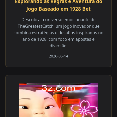
Explorando as Regras e Aventura do
Jogo Baseado em 1928 Bet
Descubra o universo emocionante de
TheGreatestCatch, um jogo inovador que
combina estratégias e desafios inspirados no
ano de 1928, com foco em apostas e
diversão.
2026-05-14