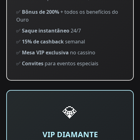
✅
Bônus de 200%
+ todos os benefícios do
Ouro
✅
Saque instantâneo
24/7
✅
15% de cashback
semanal
✅
Mesa VIP exclusiva
no cassino
✅
Convites
para eventos especiais
💎
VIP DIAMANTE