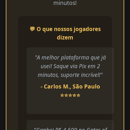
minutos!
💬 O que nossos jogadores
dizem
"A melhor plataforma que já
usei! Saque via Pix em 2
minutos, suporte incrível!"
- Carlos M., São Paulo
⭐⭐⭐⭐⭐
"Ganhei R$ 4.500 no Gates of