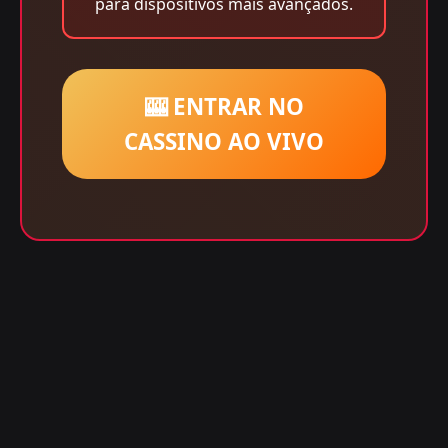
para dispositivos mais avançados.
🎰 ENTRAR NO
CASSINO AO VIVO