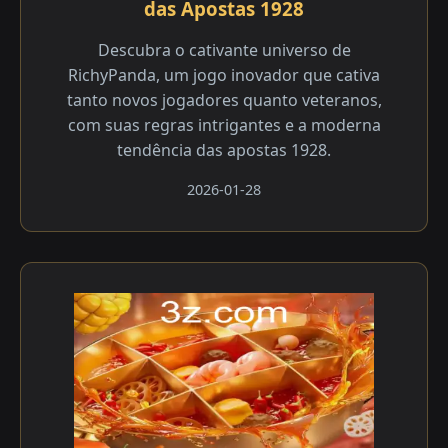
das Apostas 1928
Descubra o cativante universo de
RichyPanda, um jogo inovador que cativa
tanto novos jogadores quanto veteranos,
com suas regras intrigantes e a moderna
tendência das apostas 1928.
2026-01-28