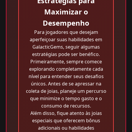
Estratégias para
Maximizar o
Desempenho
Para jogadores que desejam
aperfeiçoar suas habilidades em
GalacticGems, seguir algumas
estratégias pode ser benéfico.
Primeiramente, sempre comece
explorando completamente cada
nível para entender seus desafios
únicos. Antes de se apressar na
coleta de joias, planeje um percurso
que minimize o tempo gasto e o
consumo de recursos.
Além disso, fique atento às joias
especiais que oferecem bônus
adicionais ou habilidades