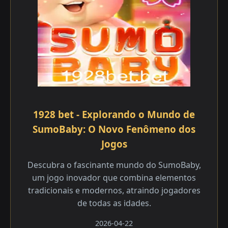
1928 bet - Explorando o Mundo de
SumoBaby: O Novo Fenômeno dos
Jogos
Descubra o fascinante mundo do SumoBaby,
um jogo inovador que combina elementos
tradicionais e modernos, atraindo jogadores
de todas as idades.
2026-04-22