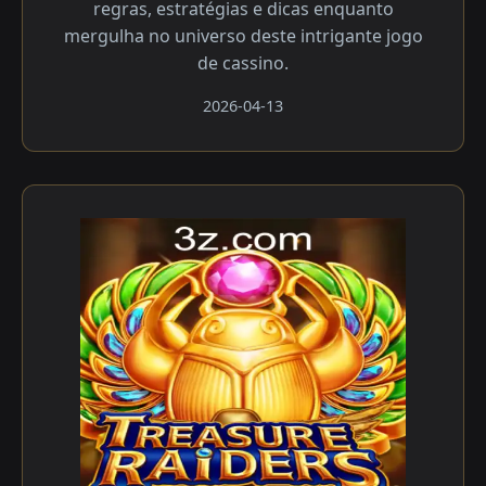
regras, estratégias e dicas enquanto
mergulha no universo deste intrigante jogo
de cassino.
2026-04-13