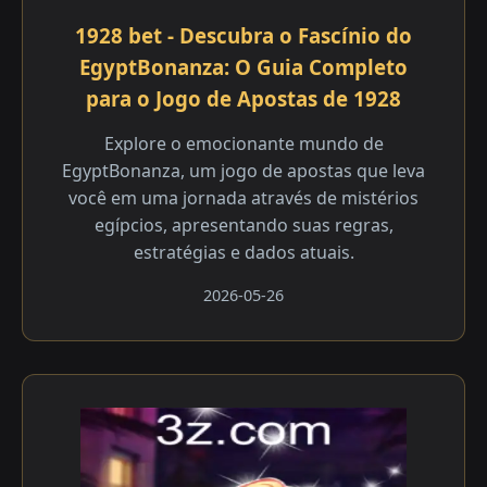
1928 bet - Descubra o Fascínio do
EgyptBonanza: O Guia Completo
para o Jogo de Apostas de 1928
Explore o emocionante mundo de
EgyptBonanza, um jogo de apostas que leva
você em uma jornada através de mistérios
egípcios, apresentando suas regras,
estratégias e dados atuais.
2026-05-26