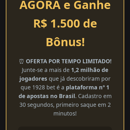
AGORA e Ganhe
R$ 1.500 de
Bônus!
⏰
OFERTA POR TEMPO LIMITADO!
Junte-se a mais de
1,2 milhão de
jogadores
que já descobriram por
que 1928 bet é a
plataforma nº 1
de apostas no Brasil
. Cadastro em
30 segundos, primeiro saque em 2
minutos!