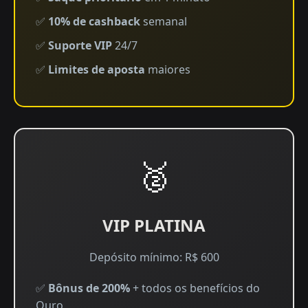
✅
10% de cashback
semanal
✅
Suporte VIP
24/7
✅
Limites de aposta
maiores
🥈
VIP PLATINA
Depósito mínimo: R$ 600
✅
Bônus de 200%
+ todos os benefícios do
Ouro