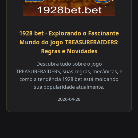
1928 bet - Explorando o Fascinante
Mundo do Jogo TREASURERAIDERS:
Regras e Novidades
Descubra tudo sobre o jogo
TREASURERAIDERS, suas regras, mecânicas, e
como a tendência 1928 bet está moldando
sua popularidade atualmente.
2026-04-28