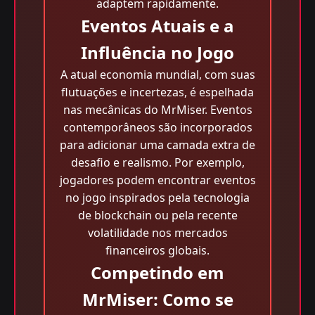
adaptem rapidamente.
Eventos Atuais e a
Influência no Jogo
A atual economia mundial, com suas
flutuações e incertezas, é espelhada
nas mecânicas do MrMiser. Eventos
contemporâneos são incorporados
para adicionar uma camada extra de
desafio e realismo. Por exemplo,
jogadores podem encontrar eventos
no jogo inspirados pela tecnologia
de blockchain ou pela recente
volatilidade nos mercados
financeiros globais.
Competindo em
MrMiser: Como se