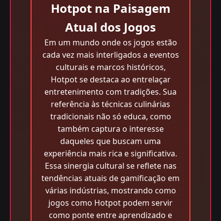
Hotpot na Paisagem
Atual dos Jogos
Em um mundo onde os jogos estão
cada vez mais interligados a eventos
culturais e marcos históricos,
Hotpot se destaca ao entrelaçar
entretenimento com tradições. Sua
referência às técnicas culinárias
tradicionais não só educa, como
também captura o interesse
daqueles que buscam uma
experiência mais rica e significativa.
Essa sinergia cultural se reflete nas
tendências atuais de gamificação em
várias indústrias, mostrando como
jogos como Hotpot podem servir
como ponte entre aprendizado e