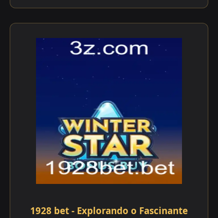
1928 bet - Explorando o Fascinante