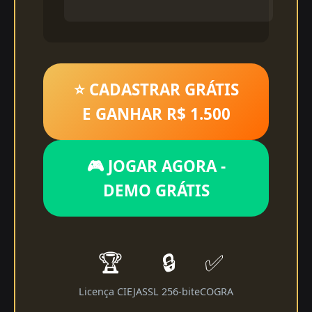
⭐ CADASTRAR GRÁTIS
E GANHAR R$ 1.500
🎮 JOGAR AGORA -
DEMO GRÁTIS
🏆
🔒
✅
Licença CIEJA
SSL 256-bit
eCOGRA