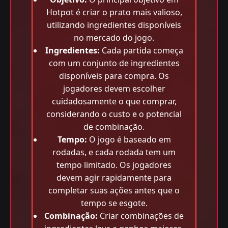
Hotpot é criar o prato mais valioso,
utilizando ingredientes disponíveis
no mercado do jogo.
Ingredientes:
Cada partida começa
com um conjunto de ingredientes
disponíveis para compra. Os
jogadores devem escolher
cuidadosamente o que comprar,
considerando o custo e o potencial
de combinação.
Tempo:
O jogo é baseado em
rodadas, e cada rodada tem um
tempo limitado. Os jogadores
devem agir rapidamente para
completar suas ações antes que o
tempo se esgote.
Combinação:
Criar combinações de