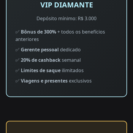
VIP DIAMANTE
Depósito mínimo: R$ 3.000
✅
Bônus de 300%
+ todos os benefícios
anteriores
✅
Gerente pessoal
dedicado
✅
20% de cashback
semanal
✅
Limites de saque
ilimitados
✅
Viagens e presentes
exclusivos