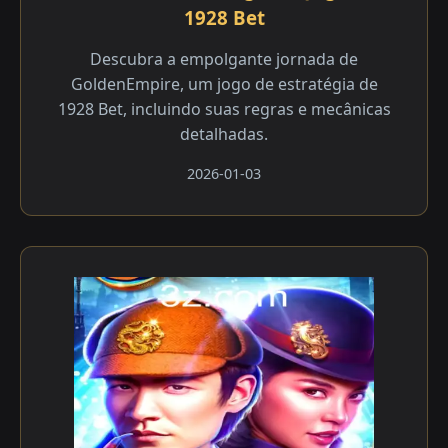
1928 Bet
Descubra a empolgante jornada de
GoldenEmpire, um jogo de estratégia de
1928 Bet, incluindo suas regras e mecânicas
detalhadas.
2026-01-03