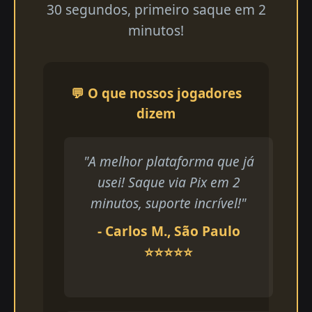
30 segundos, primeiro saque em 2
minutos!
💬 O que nossos jogadores
dizem
"A melhor plataforma que já
usei! Saque via Pix em 2
minutos, suporte incrível!"
- Carlos M., São Paulo
⭐⭐⭐⭐⭐