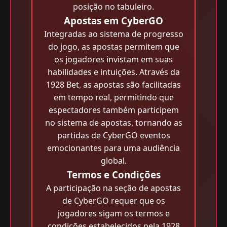
posição no tabuleiro.
Apostas em CyberGO
Integradas ao sistema de progresso
do jogo, as apostas permitem que
os jogadores invistam em suas
habilidades e intuições. Através da
1928 Bet, as apostas são facilitadas
em tempo real, permitindo que
espectadores também participem
no sistema de apostas, tornando as
partidas de CyberGO eventos
emocionantes para uma audiência
global.
Termos e Condições
A participação na seção de apostas
de CyberGO requer que os
jogadores sigam os termos e
condições estabelecidos pela 1928