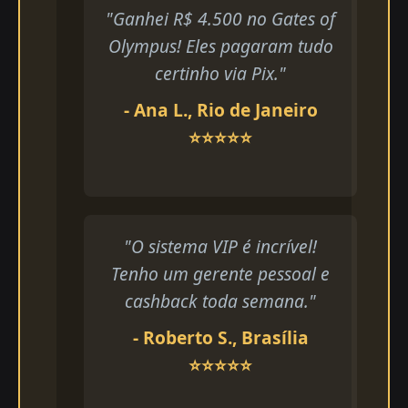
"Ganhei R$ 4.500 no Gates of
Olympus! Eles pagaram tudo
certinho via Pix."
- Ana L., Rio de Janeiro
⭐⭐⭐⭐⭐
"O sistema VIP é incrível!
Tenho um gerente pessoal e
cashback toda semana."
- Roberto S., Brasília
⭐⭐⭐⭐⭐