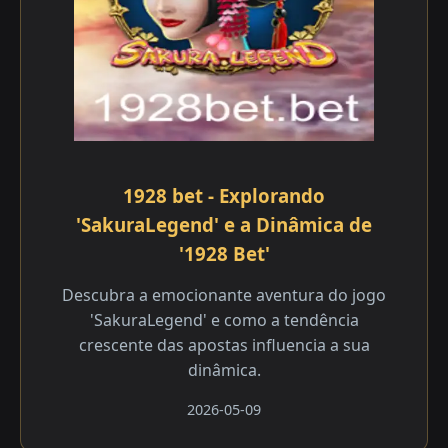
1928 bet - Explorando
'SakuraLegend' e a Dinâmica de
'1928 Bet'
Descubra a emocionante aventura do jogo
'SakuraLegend' e como a tendência
crescente das apostas influencia a sua
dinâmica.
2026-05-09