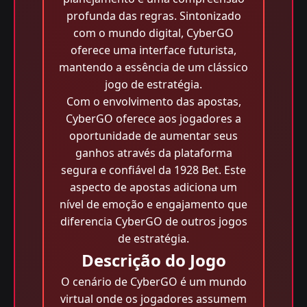
profunda das regras. Sintonizado
com o mundo digital, CyberGO
oferece uma interface futurista,
mantendo a essência de um clássico
jogo de estratégia.
Com o envolvimento das apostas,
CyberGO oferece aos jogadores a
oportunidade de aumentar seus
ganhos através da plataforma
segura e confiável da 1928 Bet. Este
aspecto de apostas adiciona um
nível de emoção e engajamento que
diferencia CyberGO de outros jogos
de estratégia.
Descrição do Jogo
O cenário de CyberGO é um mundo
virtual onde os jogadores assumem