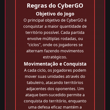
Regras do CyberGO
Objetivo do Jogo
O principal objetivo de CyberGO é
conquistar a maior quantidade de
território possível. Cada partida
envolve múltiplas rodadas, ou
"ciclos", onde os jogadores se
alternam fazendo movimentos
estratégicos.
Movimentação e Conquista
A cada ciclo, os jogadores podem
mover suas unidades através do
tabuleiro, atacando territórios
adjacentes dos oponentes. Um
ataque bem-sucedido permite a
conquista do território, enquanto
uma defesa eficaz mantém a