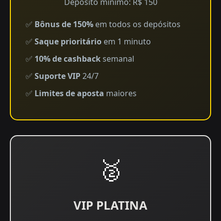
Depósito mínimo: R$ 150
✅
Bônus de 150%
em todos os depósitos
✅
Saque prioritário
em 1 minuto
✅
10% de cashback
semanal
✅
Suporte VIP
24/7
✅
Limites de aposta
maiores
🥈
VIP PLATINA