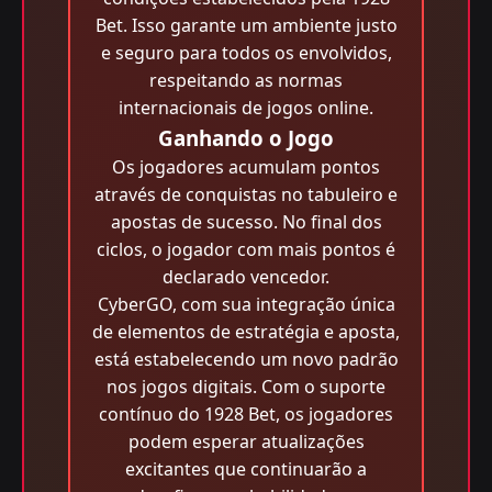
Bet. Isso garante um ambiente justo
e seguro para todos os envolvidos,
respeitando as normas
internacionais de jogos online.
Ganhando o Jogo
Os jogadores acumulam pontos
através de conquistas no tabuleiro e
apostas de sucesso. No final dos
ciclos, o jogador com mais pontos é
declarado vencedor.
CyberGO, com sua integração única
de elementos de estratégia e aposta,
está estabelecendo um novo padrão
nos jogos digitais. Com o suporte
contínuo do 1928 Bet, os jogadores
podem esperar atualizações
excitantes que continuarão a