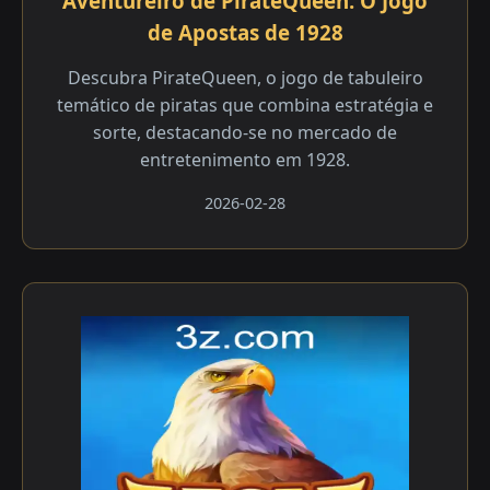
Aventureiro de PirateQueen: O Jogo
de Apostas de 1928
Descubra PirateQueen, o jogo de tabuleiro
temático de piratas que combina estratégia e
sorte, destacando-se no mercado de
entretenimento em 1928.
2026-02-28