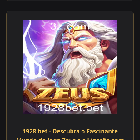
1928 bet - Descubra o Fascinante