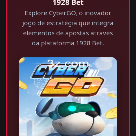
1928 Bet
Explore CyberGO, o inovador
jogo de estratégia que integra
elementos de apostas através
da plataforma 1928 Bet.