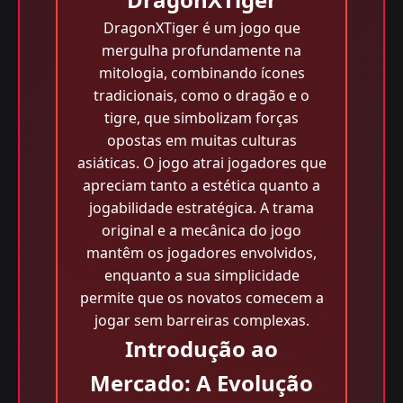
DragonXTiger é um jogo que
mergulha profundamente na
mitologia, combinando ícones
tradicionais, como o dragão e o
tigre, que simbolizam forças
opostas em muitas culturas
asiáticas. O jogo atrai jogadores que
apreciam tanto a estética quanto a
jogabilidade estratégica. A trama
original e a mecânica do jogo
mantêm os jogadores envolvidos,
enquanto a sua simplicidade
permite que os novatos comecem a
jogar sem barreiras complexas.
Introdução ao
Mercado: A Evolução