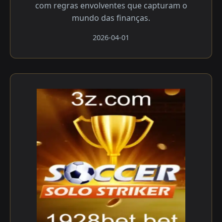
com regras envolventes que capturam o
mundo das finanças.
2026-04-01