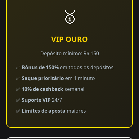
🥇
VIP OURO
Depósito mínimo: R$ 150
✅
Bônus de 150%
em todos os depósitos
✅
Saque prioritário
em 1 minuto
✅
10% de cashback
semanal
✅
Suporte VIP
24/7
✅
Limites de aposta
maiores