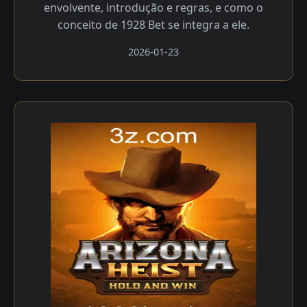
envolvente, introdução e regras, e como o
conceito de 1928 Bet se integra a ele.
2026-01-23