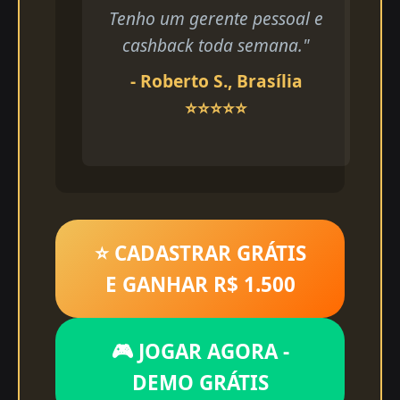
Tenho um gerente pessoal e
cashback toda semana."
- Roberto S., Brasília
⭐⭐⭐⭐⭐
⭐ CADASTRAR GRÁTIS
E GANHAR R$ 1.500
🎮 JOGAR AGORA -
DEMO GRÁTIS