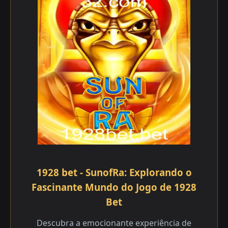
1928 bet - SunofRa: Explorando o
Fascinante Mundo do Jogo de 1928
Bet
Descubra a emocionante experiência de