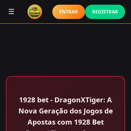
☰
ENTRAR
REGISTRAR
1928 bet - DragonXTiger: A
Nova Geração dos Jogos de
Apostas com 1928 Bet