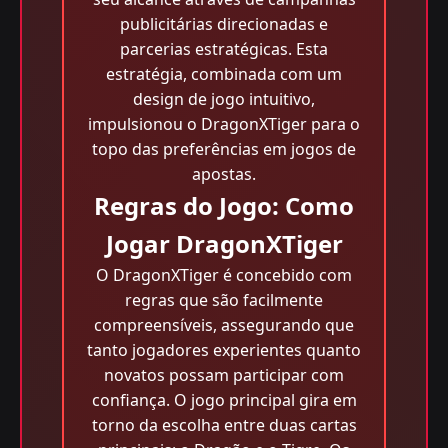
publicitárias direcionadas e
parcerias estratégicas. Esta
estratégia, combinada com um
design de jogo intuitivo,
impulsionou o DragonXTiger para o
topo das preferências em jogos de
apostas.
Regras do Jogo: Como
Jogar DragonXTiger
O DragonXTiger é concebido com
regras que são facilmente
compreensíveis, assegurando que
tanto jogadores experientes quanto
novatos possam participar com
confiança. O jogo principal gira em
torno da escolha entre duas cartas