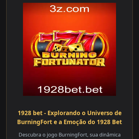
1928 bet - Explorando o Universo de
BurningFort e a Emoção do 1928 Bet
Descubra o jogo BurningFort, sua dinâmica