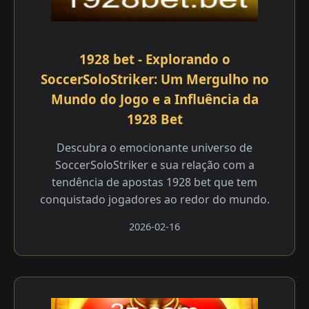
1928 bet - Explorando o
SoccerSoloStriker: Um Mergulho no
Mundo do Jogo e a Influência da
1928 Bet
Descubra o emocionante universo de
SoccerSoloStriker e sua relação com a
tendência de apostas 1928 bet que tem
conquistado jogadores ao redor do mundo.
2026-02-16