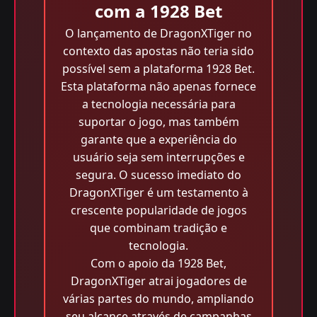
com a 1928 Bet
O lançamento de DragonXTiger no
contexto das apostas não teria sido
possível sem a plataforma 1928 Bet.
Esta plataforma não apenas fornece
a tecnologia necessária para
suportar o jogo, mas também
garante que a experiência do
usuário seja sem interrupções e
segura. O sucesso imediato do
DragonXTiger é um testamento à
crescente popularidade de jogos
que combinam tradição e
tecnologia.
Com o apoio da 1928 Bet,
DragonXTiger atrai jogadores de
várias partes do mundo, ampliando
seu alcance através de campanhas