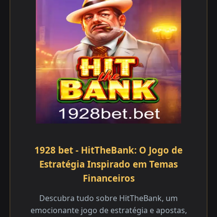
1928 bet - HitTheBank: O Jogo de
Estratégia Inspirado em Temas
Financeiros
Descubra tudo sobre HitTheBank, um
emocionante jogo de estratégia e apostas,