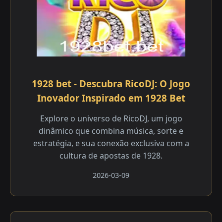
1928 bet - Descubra RicoDJ: O Jogo
Inovador Inspirado em 1928 Bet
Explore o universo de RicoDJ, um jogo
dinâmico que combina música, sorte e
estratégia, e sua conexão exclusiva com a
cultura de apostas de 1928.
2026-03-09