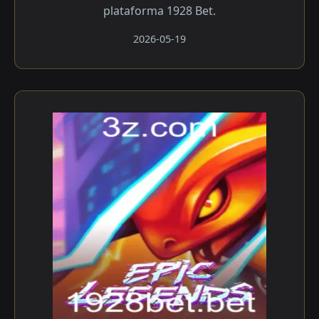
plataforma 1928 Bet.
2026-05-19