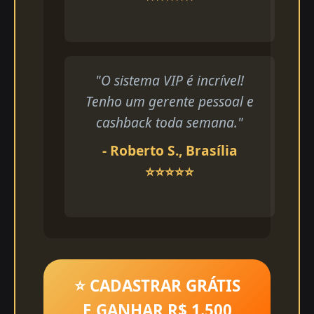
"O sistema VIP é incrível!
Tenho um gerente pessoal e
cashback toda semana."
- Roberto S., Brasília
⭐⭐⭐⭐⭐
⭐ CADASTRAR GRÁTIS
E GANHAR R$ 1.500