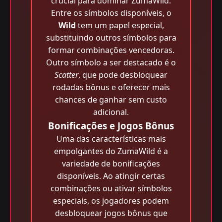
crucial para dominar ZumaWild.
Entre os símbolos disponíveis, o
Wild
tem um papel especial,
substituindo outros símbolos para
formar combinações vencedoras.
Outro símbolo a ser destacado é o
Scatter
, que pode desbloquear
rodadas bônus e oferecer mais
chances de ganhar sem custo
adicional.
Bonificações e Jogos Bônus
Uma das características mais
empolgantes do ZumaWild é a
variedade de bonificações
disponíveis. Ao atingir certas
combinações ou ativar símbolos
especiais, os jogadores podem
desbloquear jogos bônus que