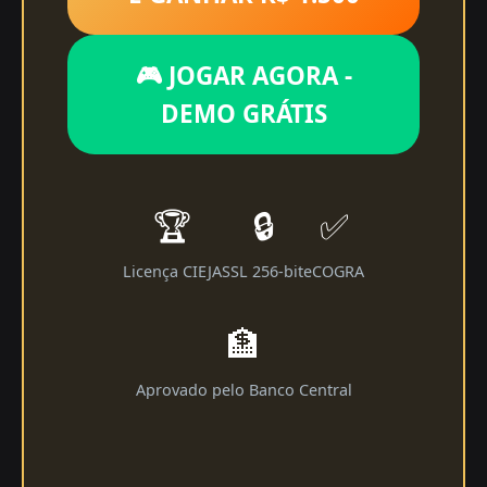
🎮 JOGAR AGORA -
DEMO GRÁTIS
🏆
🔒
✅
Licença CIEJA
SSL 256-bit
eCOGRA
🏦
Aprovado pelo Banco Central