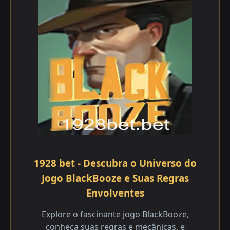
1928 bet - Descubra o Universo do
Jogo BlackBooze e Suas Regras
Envolventes
Explore o fascinante jogo BlackBooze,
conheça suas regras e mecânicas, e