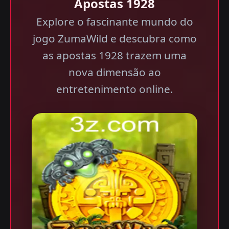
Apostas 1928
Explore o fascinante mundo do
jogo ZumaWild e descubra como
as apostas 1928 trazem uma
nova dimensão ao
entretenimento online.