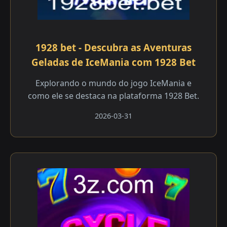
1928 bet - Descubra as Aventuras
Geladas de IceMania com 1928 Bet
Explorando o mundo do jogo IceMania e
como ele se destaca na plataforma 1928 Bet.
2026-03-31