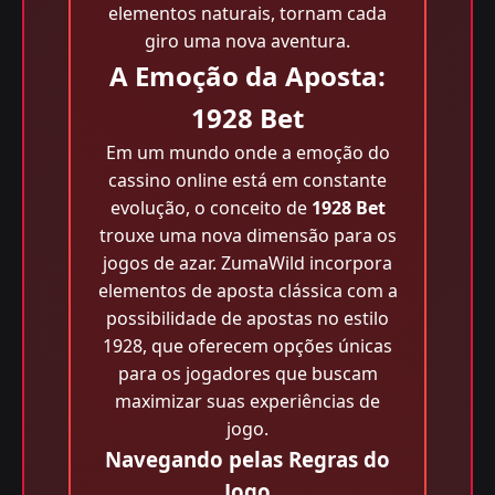
elementos naturais, tornam cada
giro uma nova aventura.
A Emoção da Aposta:
1928 Bet
Em um mundo onde a emoção do
cassino online está em constante
evolução, o conceito de
1928 Bet
trouxe uma nova dimensão para os
jogos de azar. ZumaWild incorpora
elementos de aposta clássica com a
possibilidade de apostas no estilo
1928, que oferecem opções únicas
para os jogadores que buscam
maximizar suas experiências de
jogo.
Navegando pelas Regras do
Jogo