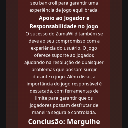
seu bankroll para garantir uma
experiência de jogo equilibrada.
Apoio ao Jogador e
Responsabilidade no Jogo
O sucesso do ZumaWild também se
deve ao seu compromisso com a
experiência do usuário. O jogo
oferece suporte ao jogador,
ajudando na resolução de quaisquer
problemas que possam surgir
durante o jogo. Além disso, a
importância do jogo responsável é
destacada, com ferramentas de
limite para garantir que os
jogadores possam desfrutar de
maneira segura e controlada.
Conclusão: Mergulhe