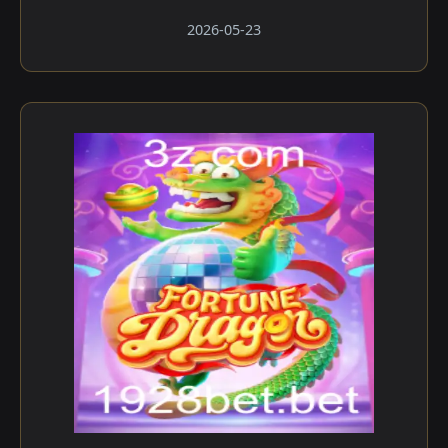
2026-05-23