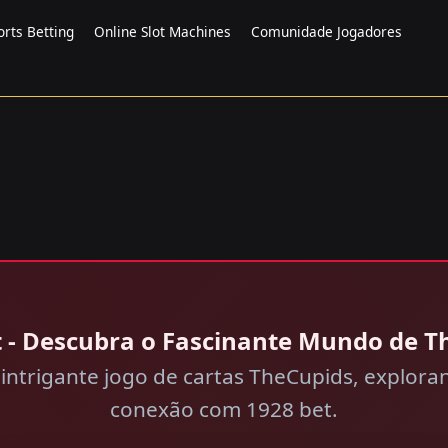
orts Betting
Online Slot Machines
Comunidade Jogadores
t - Descubra o Fascinante Mundo de T
trigante jogo de cartas TheCupids, explorand
conexão com 1928 bet.