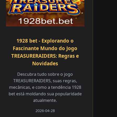
1928 bet - Explorando o
Fascinante Mundo do Jogo
TREASURERAIDERS: Regras e
Novidades
Descubra tudo sobre o jogo
TREASURERAIDERS, suas regras,
mecânicas, e como a tendência 1928
bet está moldando sua popularidade
atualmente.
2026-04-28