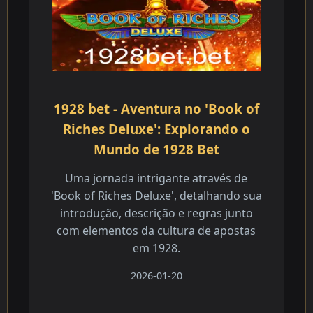
1928 bet - Aventura no 'Book of
Riches Deluxe': Explorando o
Mundo de 1928 Bet
Uma jornada intrigante através de
'Book of Riches Deluxe', detalhando sua
introdução, descrição e regras junto
com elementos da cultura de apostas
em 1928.
2026-01-20