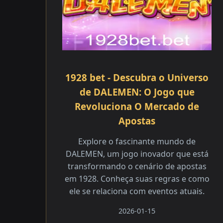
1928 bet - Descubra o Universo
de DALEMEN: O Jogo que
Revoluciona O Mercado de
Apostas
Explore o fascinante mundo de
DALEMEN, um jogo inovador que está
transformando o cenário de apostas
em 1928. Conheça suas regras e como
ele se relaciona com eventos atuais.
2026-01-15