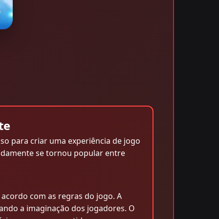
te
so para criar uma experiência de jogo
idamente se tornou popular entre
acordo com as regras do jogo. A
rando a imaginação dos jogadores. O