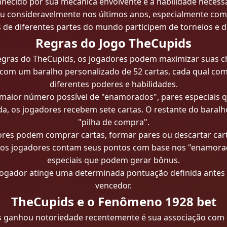
hecido por sua mecânica envolvente e a habilidade necessá
u consideravelmente nos últimos anos, especialmente com
s de diferentes partes do mundo participem de torneios e 
Regras do Jogo TheCupids
gras do TheCupids, os jogadores podem maximizar suas cha
com um baralho personalizado de 52 cartas, cada qual com
diferentes poderes e habilidades.
 maior número possível de "enamorados", pares especiais 
da, os jogadores recebem sete cartas. O restante do baralh
"pilha de compra".
res podem comprar cartas, formar pares ou descartar car
, os jogadores contam seus pontos com base nos "enamor
especiais que podem gerar bônus.
gador atinge uma determinada pontuação definida antes do
vencedor.
TheCupids e o Fenômeno 1928 bet
s ganhou notoriedade recentemente é sua associação com