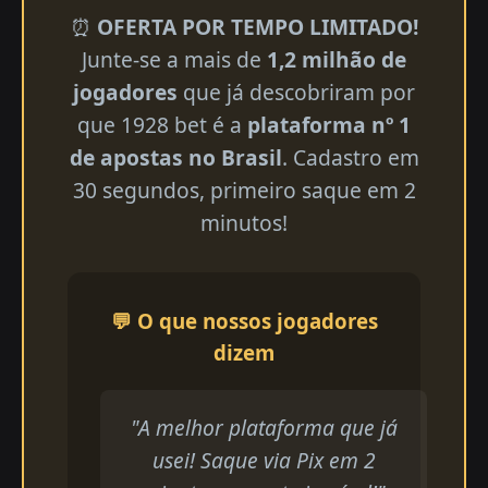
⏰
OFERTA POR TEMPO LIMITADO!
Junte-se a mais de
1,2 milhão de
jogadores
que já descobriram por
que 1928 bet é a
plataforma nº 1
de apostas no Brasil
. Cadastro em
30 segundos, primeiro saque em 2
minutos!
💬 O que nossos jogadores
dizem
"A melhor plataforma que já
usei! Saque via Pix em 2