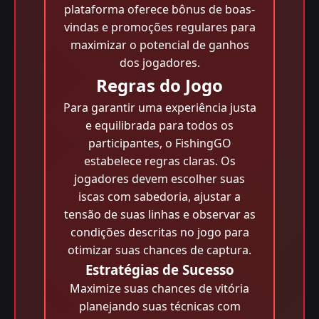
plataforma oferece bônus de boas-
vindas e promoções regulares para
maximizar o potencial de ganhos
dos jogadores.
Regras do Jogo
Para garantir uma experiência justa
e equilibrada para todos os
participantes, o FishingGO
estabelece regras claras. Os
jogadores devem escolher suas
iscas com sabedoria, ajustar a
tensão de suas linhas e observar as
condições descritas no jogo para
otimizar suas chances de captura.
Estratégias de Sucesso
Maximize suas chances de vitória
planejando suas técnicas com