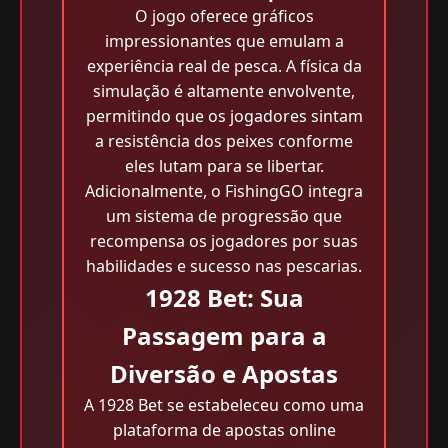
O jogo oferece gráficos
impressionantes que emulam a
experiência real de pesca. A física da
simulação é altamente envolvente,
permitindo que os jogadores sintam
a resistência dos peixes conforme
eles lutam para se libertar.
Adicionalmente, o FishingGO integra
um sistema de progressão que
recompensa os jogadores por suas
habilidades e sucesso nas pescarias.
1928 Bet: Sua
Passagem para a
Diversão e Apostas
A 1928 Bet se estabeleceu como uma
plataforma de apostas online