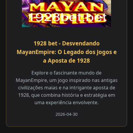
1928 bet - Desvendando
MayanEmpire: O Legado dos Jogos e
a Aposta de 1928
Explore o fascinante mundo de
MayanEmpire, um jogo inspirado nas antigas
civilizações maias e na intrigante aposta de
1928, que combina história e estratégia em
uma experiência envolvente.
2026-04-30