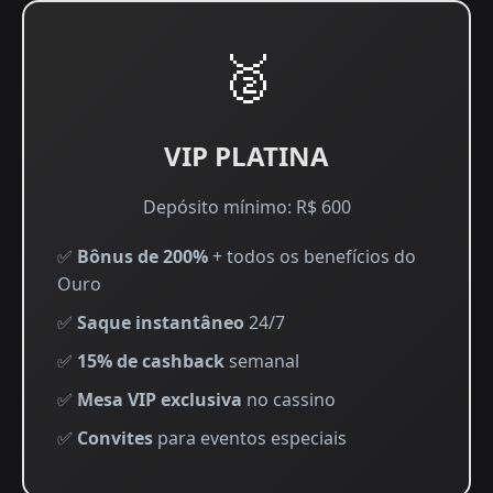
🥈
VIP PLATINA
Depósito mínimo: R$ 600
✅
Bônus de 200%
+ todos os benefícios do
Ouro
✅
Saque instantâneo
24/7
✅
15% de cashback
semanal
✅
Mesa VIP exclusiva
no cassino
✅
Convites
para eventos especiais