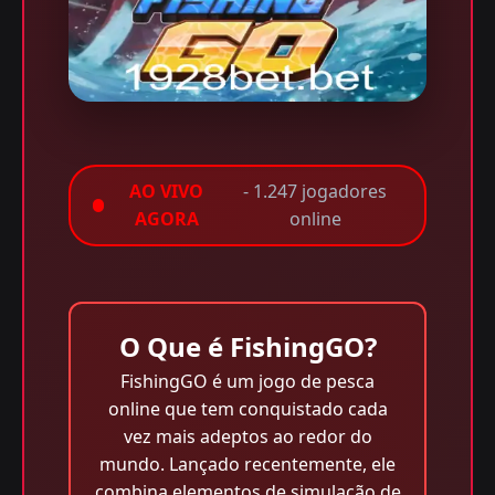
AO VIVO
- 1.247 jogadores
AGORA
online
O Que é FishingGO?
FishingGO é um jogo de pesca
online que tem conquistado cada
vez mais adeptos ao redor do
mundo. Lançado recentemente, ele
combina elementos de simulação de