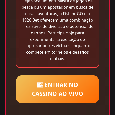
Seja você um entusiasta de jogos de
pesca ou um apostador em busca de
novas aventuras, o FishingGO e a
1928 Bet oferecem uma combinação
irresistível de diversão e potencial de
ganhos. Participe hoje para
experimentar a excitação de
capturar peixes virtuais enquanto
compete em torneios e desafios
globais.
🎰 ENTRAR NO
CASSINO AO VIVO