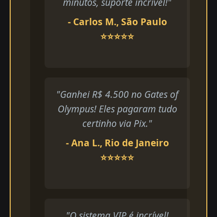
minutos, suporte incrível!"
- Carlos M., São Paulo
⭐⭐⭐⭐⭐
"Ganhei R$ 4.500 no Gates of
Olympus! Eles pagaram tudo
certinho via Pix."
- Ana L., Rio de Janeiro
⭐⭐⭐⭐⭐
"O sistema VIP é incrível!