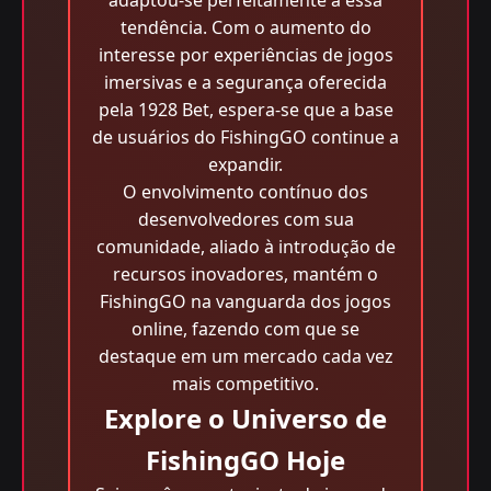
adaptou-se perfeitamente a essa
tendência. Com o aumento do
interesse por experiências de jogos
imersivas e a segurança oferecida
pela 1928 Bet, espera-se que a base
de usuários do FishingGO continue a
expandir.
O envolvimento contínuo dos
desenvolvedores com sua
comunidade, aliado à introdução de
recursos inovadores, mantém o
FishingGO na vanguarda dos jogos
online, fazendo com que se
destaque em um mercado cada vez
mais competitivo.
Explore o Universo de
FishingGO Hoje