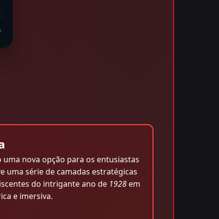
a
uma nova opção para os entusiastas
ve uma série de camadas estratégicas
iscentes do intrigante ano de
1928
em
ca e imersiva.