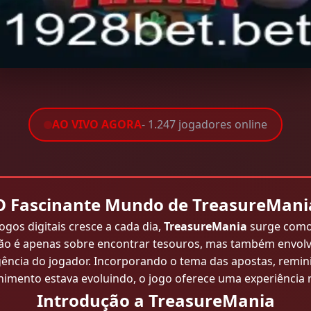
AO VIVO AGORA
- 1.247 jogadores online
O Fascinante Mundo de TreasureMani
gos digitais cresce a cada dia,
TreasureMania
surge como 
 não é apenas sobre encontrar tesouros, mas também envol
igência do jogador. Incorporando o tema das apostas, remin
nimento estava evoluindo, o jogo oferece uma experiência ri
Introdução a TreasureMania