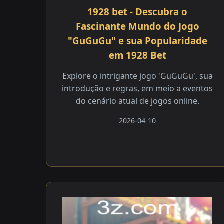
1928 bet - Descubra o
Fascinante Mundo do Jogo
"GuGuGu" e sua Popularidade
em 1928 Bet
Explore o intrigante jogo 'GuGuGu', sua
introdução e regras, em meio a eventos
do cenário atual de jogos online.
2026-04-10