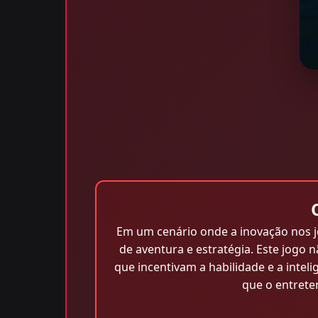
Em um cenário onde a inovação nos jo
de aventura e estratégia. Este jogo
que incentivam a habilidade e a intel
que o entrete