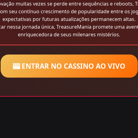
novação muitas vezes se perde entre sequências e reboots, 
Com seu contínuo crescimento de popularidade entre os jogad
expectativas por futuras atualizações permanecem altas.
car nessa jornada única, TreasureMania promete uma avent
enriquecedora de seus milenares mistérios.
🎰 ENTRAR NO CASSINO AO VIVO