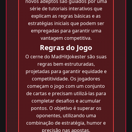
novos adeptos são guiados por uma
série de tutoriais interativos que
explicam as regras básicas e as
estratégias iniciais que podem ser
empregadas para garantir uma
vantagem competitiva.
Regras do Jogo
O cerne do MadHitJokester são suas
regras bem estruturadas,
projetadas para garantir equidade e
competitividade. Os jogadores
começam o jogo com um conjunto
de cartas e precisam utilizá-las para
completar desafios e acumular
pontos. O objetivo é superar os
oponentes, utilizando uma
combinação de estratégia, humor e
precisão nas apostas.