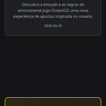
Descubra a emoção e as regras do
emocionante jogo OceanGO, uma nova
experiência de apostas inspirada no oceano.
2026-03-29