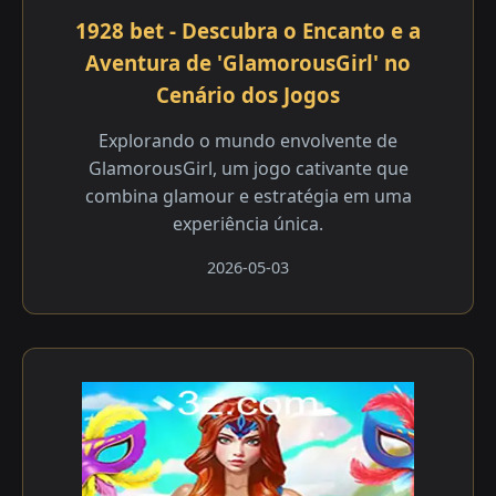
1928 bet - Descubra o Encanto e a
Aventura de 'GlamorousGirl' no
Cenário dos Jogos
Explorando o mundo envolvente de
GlamorousGirl, um jogo cativante que
combina glamour e estratégia em uma
experiência única.
2026-05-03