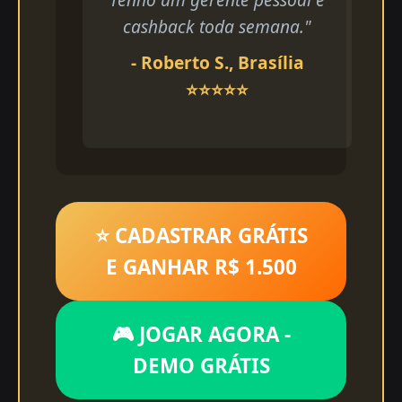
cashback toda semana."
- Roberto S., Brasília
⭐⭐⭐⭐⭐
⭐ CADASTRAR GRÁTIS
E GANHAR R$ 1.500
🎮 JOGAR AGORA -
DEMO GRÁTIS