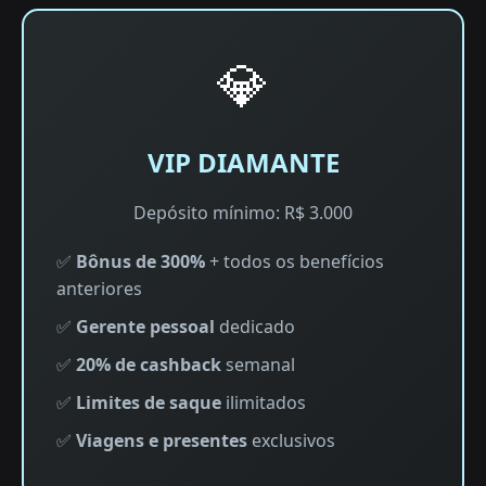
💎
VIP DIAMANTE
Depósito mínimo: R$ 3.000
✅
Bônus de 300%
+ todos os benefícios
anteriores
✅
Gerente pessoal
dedicado
✅
20% de cashback
semanal
✅
Limites de saque
ilimitados
✅
Viagens e presentes
exclusivos