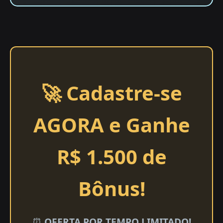
🚀 Cadastre-se
AGORA e Ganhe
R$ 1.500 de
Bônus!
⏰
OFERTA POR TEMPO LIMITADO!