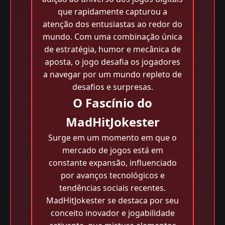
que rapidamente capturou a
atenção dos entusiastas ao redor do
mundo. Com uma combinação única
de estratégia, humor e mecânica de
aposta, o jogo desafia os jogadores
a navegar por um mundo repleto de
desafios e surpresas.
O Fascínio do
MadHitJokester
Surge em um momento em que o
mercado de jogos está em
constante expansão, influenciado
por avanços tecnológicos e
tendências sociais recentes.
MadHitJokester se destaca por seu
conceito inovador e jogabilidade