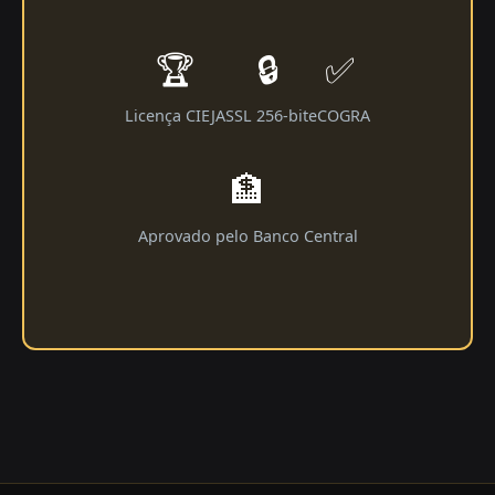
🏆
🔒
✅
Licença CIEJA
SSL 256-bit
eCOGRA
🏦
Aprovado pelo Banco Central