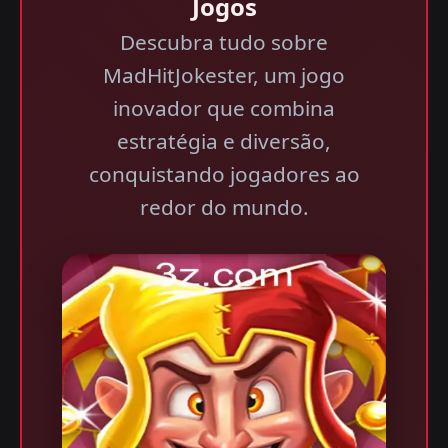
Jogos
Descubra tudo sobre
MadHitJokester, um jogo
inovador que combina
estratégia e diversão,
conquistando jogadores ao
redor do mundo.