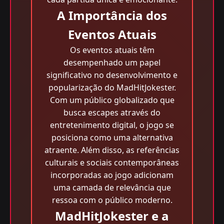
A Importância dos
Eventos Atuais
Os eventos atuais têm
desempenhado um papel
significativo no desenvolvimento e
popularização do MadHitJokester.
Com um público globalizado que
busca escapes através do
entretenimento digital, o jogo se
posiciona como uma alternativa
atraente. Além disso, as referências
culturais e sociais contemporâneas
incorporadas ao jogo adicionam
uma camada de relevância que
ressoa com o público moderno.
MadHitJokester e a