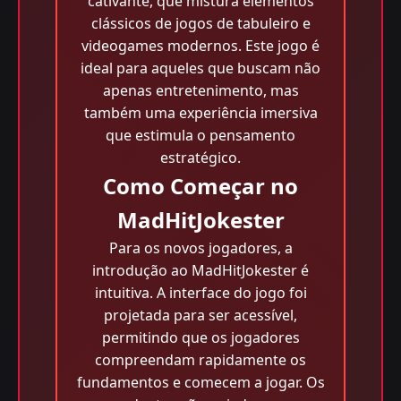
cativante, que mistura elementos
clássicos de jogos de tabuleiro e
videogames modernos. Este jogo é
ideal para aqueles que buscam não
apenas entretenimento, mas
também uma experiência imersiva
que estimula o pensamento
estratégico.
Como Começar no
MadHitJokester
Para os novos jogadores, a
introdução ao MadHitJokester é
intuitiva. A interface do jogo foi
projetada para ser acessível,
permitindo que os jogadores
compreendam rapidamente os
fundamentos e comecem a jogar. Os