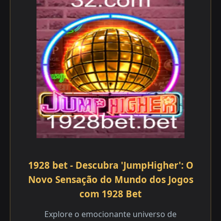
1928 bet - Descubra 'JumpHigher': O
Novo Sensação do Mundo dos Jogos
com 1928 Bet
Explore o emocionante universo de