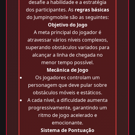
desafie a habilidade e a estratégia
dos participantes. As
regras básicas
do Jumpingmobile são as seguintes:
Objetivo do Jogo
A meta principal do jogador é
atravessar vários níveis complexos,
superando obstáculos variados para
alcançar a linha de chegada no
menor tempo possível.
Mecânica de Jogo
Os jogadores controlam um
personagem que deve pular sobre
obstáculos móveis e estáticos.
A cada nível, a dificuldade aumenta
progressivamente, garantindo um
ritmo de jogo acelerado e
emocionante.
Sistema de Pontuação