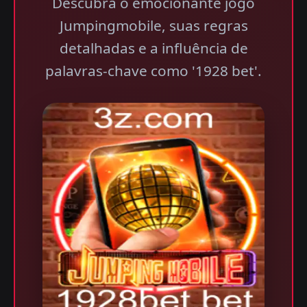
Descubra o emocionante jogo
Jumpingmobile, suas regras
detalhadas e a influência de
palavras-chave como '1928 bet'.