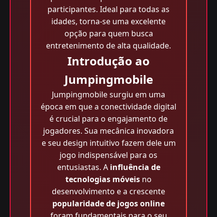
participantes. Ideal para todas as
idades, torna-se uma excelente
opção para quem busca
entretenimento de alta qualidade.
Introdução ao
Jumpingmobile
Jumpingmobile surgiu em uma
época em que a conectividade digital
é crucial para o engajamento de
jogadores. Sua mecânica inovadora
e seu design intuitivo fazem dele um
jogo indispensável para os
entusiastas. A
influência de
tecnologias móveis
no
desenvolvimento e a crescente
popularidade de jogos online
foram fundamentais para o seu