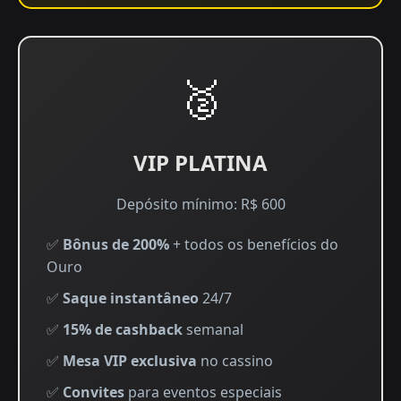
🥈
VIP PLATINA
Depósito mínimo: R$ 600
✅
Bônus de 200%
+ todos os benefícios do
Ouro
✅
Saque instantâneo
24/7
✅
15% de cashback
semanal
✅
Mesa VIP exclusiva
no cassino
✅
Convites
para eventos especiais