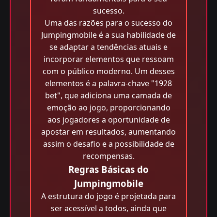
sucesso.
Uma das razões para o sucesso do
Jumpingmobile é a sua habilidade de
se adaptar a tendências atuais e
incorporar elementos que ressoam
com o público moderno. Um desses
elementos é a palavra-chave "1928
bet", que adiciona uma camada de
emoção ao jogo, proporcionando
aos jogadores a oportunidade de
apostar em resultados, aumentando
assim o desafio e a possibilidade de
recompensas.
Regras Básicas do
Jumpingmobile
A estrutura do jogo é projetada para
ser acessível a todos, ainda que