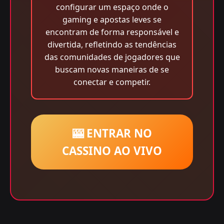
configurar um espaço onde o
gaming e apostas leves se
encontram de forma responsável e
divertida, refletindo as tendências
das comunidades de jogadores que
buscam novas maneiras de se
conectar e competir.
🎰 ENTRAR NO
CASSINO AO VIVO