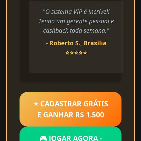
"O sistema VIP é incrível!
Tenho um gerente pessoal e
cashback toda semana."
- Roberto S., Brasília
⭐⭐⭐⭐⭐
⭐ CADASTRAR GRÁTIS
E GANHAR R$ 1.500
🎮 JOGAR AGORA -