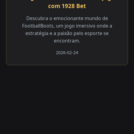
com 1928 Bet
Descubra o emocionante mundo de
FootballBoots, um jogo imersivo onde a
estratégia e a paixão pelo esporte se
encontram.
2026-02-24