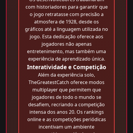
com historiadores para garantir que
o jogo retratasse com precisão a
atmosfera de 1928, desde os
gráficos até a linguagem utilizada no
jogo. Esta dedicação oferece aos
jogadores não apenas
entretenimento, mas também uma
experiência de aprendizado única.
Interatividade e Competição
Além da experiência solo,
TheGreatestCatch oferece modos
multiplayer que permitem que
jogadores de todo o mundo se
desafiem, recriando a competição
intensa dos anos 20. Os rankings
online e as competições periódicas
incentivam um ambiente