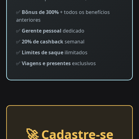
✅
Bônus de 300%
+ todos os benefícios
anteriores
✅
Gerente pessoal
dedicado
✅
20% de cashback
semanal
✅
Limites de saque
ilimitados
✅
Viagens e presentes
exclusivos
🚀 Cadastre-se