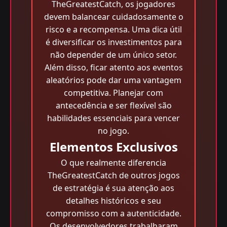
TheGreatestCatch, os jogadores
devem balancear cuidadosamente o
risco e a recompensa. Uma dica útil
é diversificar os investimentos para
não depender de um único setor.
Além disso, ficar atento aos eventos
aleatórios pode dar uma vantagem
competitiva. Planejar com
antecedência e ser flexível são
habilidades essenciais para vencer
no jogo.
Elementos Exclusivos
O que realmente diferencia
TheGreatestCatch de outros jogos
de estratégia é sua atenção aos
detalhes históricos e seu
compromisso com a autenticidade.
Os desenvolvedores trabalharam