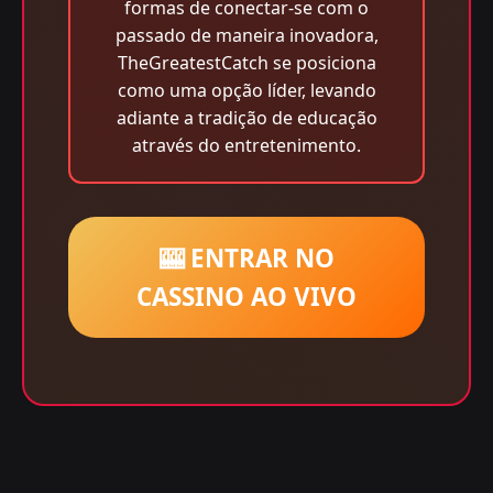
formas de conectar-se com o
passado de maneira inovadora,
TheGreatestCatch se posiciona
como uma opção líder, levando
adiante a tradição de educação
através do entretenimento.
🎰 ENTRAR NO
CASSINO AO VIVO