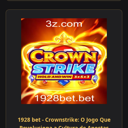
1928 bet - Crownstrike: O Jogo Que
Revoluciona a Cultura de Apostas