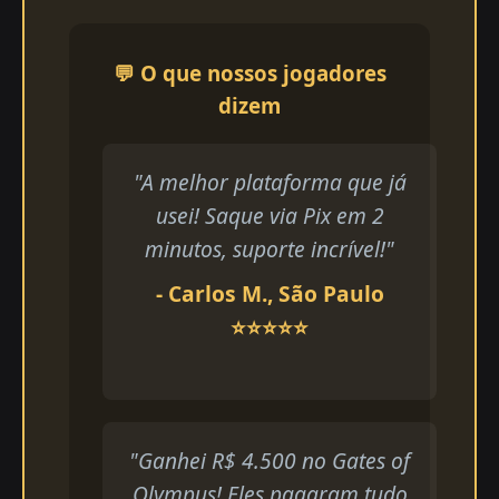
💬 O que nossos jogadores
dizem
"A melhor plataforma que já
usei! Saque via Pix em 2
minutos, suporte incrível!"
- Carlos M., São Paulo
⭐⭐⭐⭐⭐
"Ganhei R$ 4.500 no Gates of
Olympus! Eles pagaram tudo