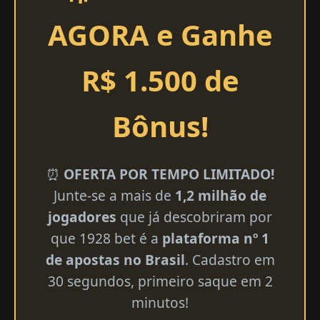
AGORA e Ganhe
R$ 1.500 de
Bônus!
⏰
OFERTA POR TEMPO LIMITADO!
Junte-se a mais de
1,2 milhão de
jogadores
que já descobriram por
que 1928 bet é a
plataforma nº 1
de apostas no Brasil
. Cadastro em
30 segundos, primeiro saque em 2
minutos!