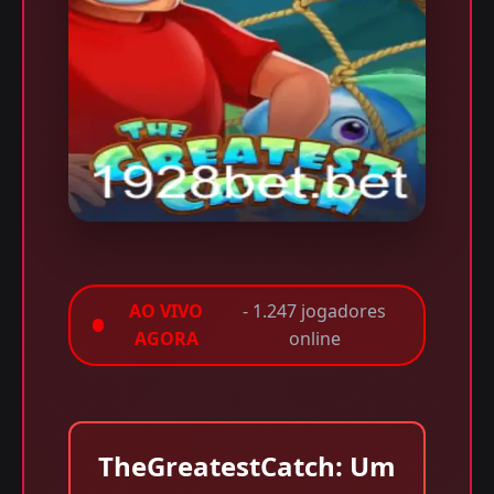
AO VIVO
- 1.247 jogadores
AGORA
online
TheGreatestCatch: Um