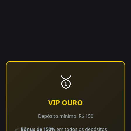
🥇
VIP OURO
Depósito mínimo: R$ 150
✅
Bônus de 150%
em todos os depósitos