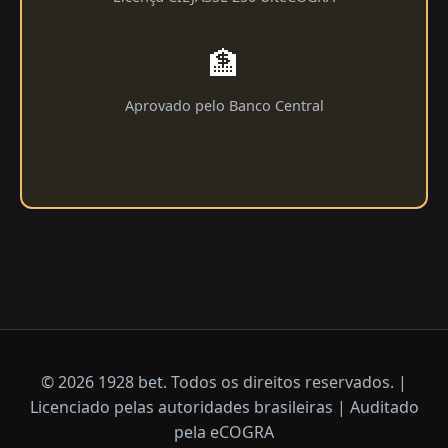
🏦
Aprovado pelo Banco Central
© 2026 1928 bet. Todos os direitos reservados. |
Licenciado pelas autoridades brasileiras | Auditado
pela eCOGRA