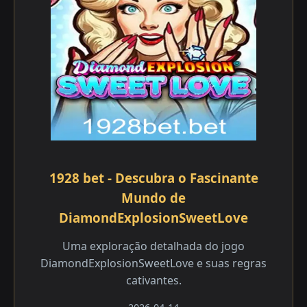
1928 bet - Descubra o Fascinante
Mundo de
DiamondExplosionSweetLove
Uma exploração detalhada do jogo
DiamondExplosionSweetLove e suas regras
cativantes.