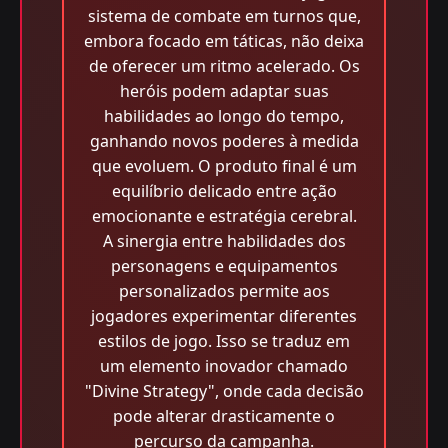
sistema de combate em turnos que,
embora focado em táticas, não deixa
de oferecer um ritmo acelerado. Os
heróis podem adaptar suas
habilidades ao longo do tempo,
ganhando novos poderes à medida
que evoluem. O produto final é um
equilíbrio delicado entre ação
emocionante e estratégia cerebral.
A sinergia entre habilidades dos
personagens e equipamentos
personalizados permite aos
jogadores experimentar diferentes
estilos de jogo. Isso se traduz em
um elemento inovador chamado
"Divine Strategy", onde cada decisão
pode alterar drasticamente o
percurso da campanha.