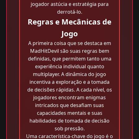
jogador astúcia e estratégia para
derrotá-lo.
Regras e Mecânicas de
Jogo
A primeira coisa que se destaca em
MadHitDevil são suas regras bem
definidas, que permitem tanto uma
experiência individual quanto
multiplayer. A dinâmica do jogo
incentiva a exploração e a tomada
de decisões rápidas. A cada nível, os
jogadores encontram enigmas
intricados que desafiam suas
capacidades mentais e suas
habilidades de tomada de decisão
sob pressão.
Uma característica-chave do jogo é o