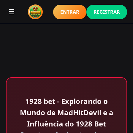
☰
ENTRAR
REGISTRAR
1928 bet - Explorando o
Mundo de MadHitDevil e a
Influência do 1928 Bet