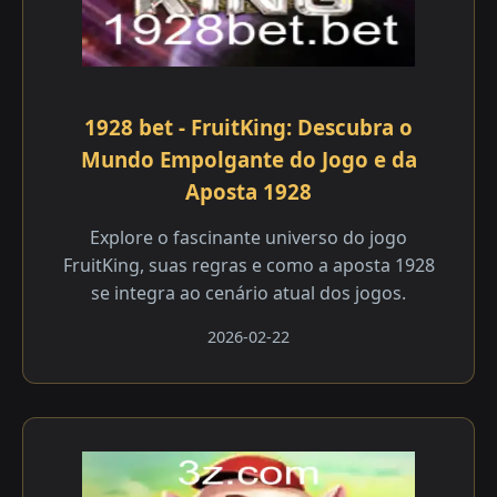
1928 bet - FruitKing: Descubra o
Mundo Empolgante do Jogo e da
Aposta 1928
Explore o fascinante universo do jogo
FruitKing, suas regras e como a aposta 1928
se integra ao cenário atual dos jogos.
2026-02-22