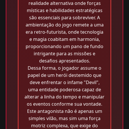
realidade alternativa onde forças
místicas e habilidades estratégicas
são essenciais para sobreviver. A
ambientação do jogo remete a uma
era retro-futurista, onde tecnologia
e magia coabitam em harmonia,
proporcionando um pano de fundo
intrigante para as missões e
desafios apresentados.
Dessa forma, o jogador assume o
papel de um herói destemido que
deve enfrentar o infame "Devil",
uma entidade poderosa capaz de
alterar a linha do tempo e manipular
os eventos conforme sua vontade.
Este antagonista não é apenas um
simples vilão, mas sim uma força
motriz complexa, que exige do