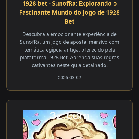
1928 bet - SunofRa: Explorando o
Fascinante Mundo do Jogo de 1928
Bet
Descubra a emocionante experiência de
SunofRa, um jogo de aposta imersivo com
temática egípcia antiga, oferecido pela
plataforma 1928 Bet. Aprenda suas regras
cativantes neste guia detalhado.
2026-03-02