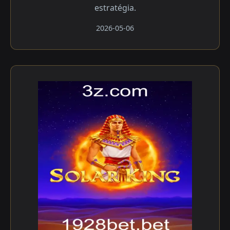
estratégia.
2026-05-06