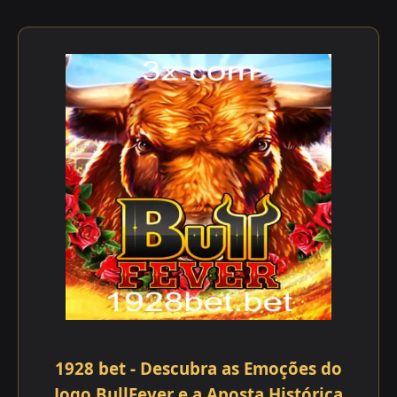
1928 bet - Descubra as Emoções do
Jogo BullFever e a Aposta Histórica