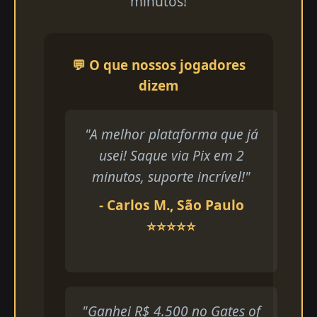
minutos!
💬 O que nossos jogadores
dizem
"A melhor plataforma que já
usei! Saque via Pix em 2
minutos, suporte incrível!"
- Carlos M., São Paulo
⭐⭐⭐⭐⭐
"Ganhei R$ 4.500 no Gates of