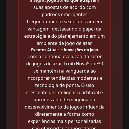
insight. Jogadores que adaptam
suas apostas de acordo com
padrões emergentes
frequentemente se encontram em
vantagem, destacando o papel da
estratégia e do planejamento em um
ambiente de jogo de azar.
Eventos Atuais e Inovações no Jogo
Com a contínua evolução do setor
de jogos de azar, FruitrNovaSupe30
se mantém na vanguarda ao
incorporar tendências modernas e
tecnologia de ponta. O uso
crescente de inteligência artificial e
aprendizado de máquina no
desenvolvimento de jogos influencia
diretamente a forma como
experiências mais personalizadas
são oferecidas aos jogadores.