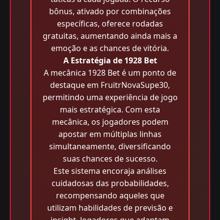
bônus, ativado por combinações
específicas, oferece rodadas
gratuitas, aumentando ainda mais a
emoção e as chances de vitória.
A Estratégia de 1928 Bet
A mecânica 1928 Bet é um ponto de
destaque em FruitrNovaSupe30,
permitindo uma experiência de jogo
mais estratégica. Com esta
mecânica, os jogadores podem
apostar em múltiplas linhas
simultaneamente, diversificando
suas chances de sucesso.
Este sistema encoraja análises
cuidadosas das probabilidades,
recompensando aqueles que
utilizam habilidades de previsão e