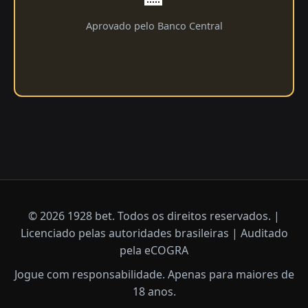
Aprovado pelo Banco Central
© 2026 1928 bet. Todos os direitos reservados. |
Licenciado pelas autoridades brasileiras | Auditado
pela eCOGRA
Jogue com responsabilidade. Apenas para maiores de
18 anos.