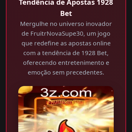
Tendência de Apostas 1928
Bet
Mergulhe no universo inovador
de FruitrNovaSupe30, um jogo
que redefine as apostas online
com a tendência de 1928 Bet,
oferecendo entretenimento e
emoção sem precedentes.