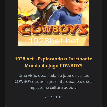
1928 bet - Explorando o Fascinante
Mundo do Jogo COWBOYS
Uma visão detalhada do jogo de cartas
COWBOYS, suas regras interessantes e seu
impacto na cultura popular.
2026-01-13