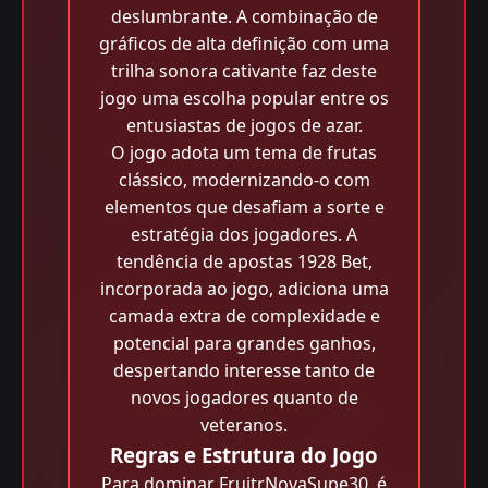
deslumbrante. A combinação de
gráficos de alta definição com uma
trilha sonora cativante faz deste
jogo uma escolha popular entre os
entusiastas de jogos de azar.
O jogo adota um tema de frutas
clássico, modernizando-o com
elementos que desafiam a sorte e
estratégia dos jogadores. A
tendência de apostas 1928 Bet,
incorporada ao jogo, adiciona uma
camada extra de complexidade e
potencial para grandes ganhos,
despertando interesse tanto de
novos jogadores quanto de
veteranos.
Regras e Estrutura do Jogo
Para dominar FruitrNovaSupe30, é