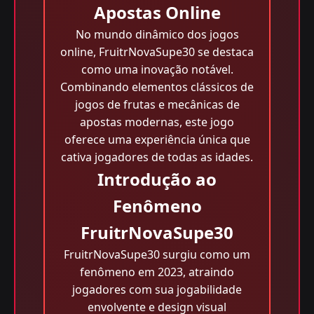
Apostas Online
No mundo dinâmico dos jogos
online, FruitrNovaSupe30 se destaca
como uma inovação notável.
Combinando elementos clássicos de
jogos de frutas e mecânicas de
apostas modernas, este jogo
oferece uma experiência única que
cativa jogadores de todas as idades.
Introdução ao
Fenômeno
FruitrNovaSupe30
FruitrNovaSupe30 surgiu como um
fenômeno em 2023, atraindo
jogadores com sua jogabilidade
envolvente e design visual