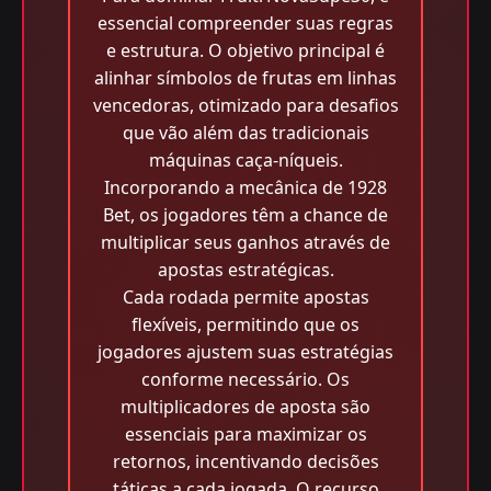
essencial compreender suas regras
e estrutura. O objetivo principal é
alinhar símbolos de frutas em linhas
vencedoras, otimizado para desafios
que vão além das tradicionais
máquinas caça-níqueis.
Incorporando a mecânica de 1928
Bet, os jogadores têm a chance de
multiplicar seus ganhos através de
apostas estratégicas.
Cada rodada permite apostas
flexíveis, permitindo que os
jogadores ajustem suas estratégias
conforme necessário. Os
multiplicadores de aposta são
essenciais para maximizar os
retornos, incentivando decisões
táticas a cada jogada. O recurso