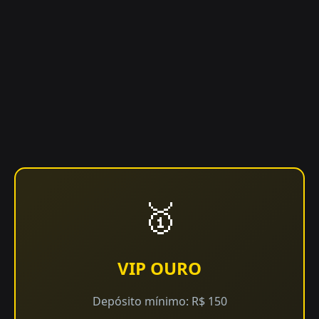
🥇
VIP OURO
Depósito mínimo: R$ 150