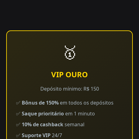
🥇
VIP OURO
Depósito mínimo: R$ 150
✅
Bônus de 150%
em todos os depósitos
✅
Saque prioritário
em 1 minuto
✅
10% de cashback
semanal
✅
Suporte VIP
24/7