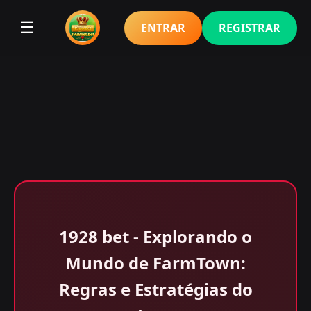
☰
ENTRAR
REGISTRAR
1928 bet - Explorando o
Mundo de FarmTown:
Regras e Estratégias do