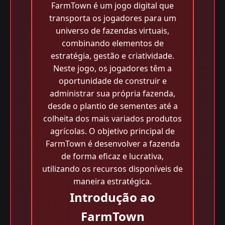
FarmTown é um jogo digital que
transporta os jogadores para um
universo de fazendas virtuais,
combinando elementos de
estratégia, gestão e criatividade.
Neste jogo, os jogadores têm a
oportunidade de construir e
administrar sua própria fazenda,
desde o plantio de sementes até a
colheita dos mais variados produtos
agrícolas. O objetivo principal de
FarmTown é desenvolver a fazenda
de forma eficaz e lucrativa,
utilizando os recursos disponíveis de
maneira estratégica.
Introdução ao
FarmTown