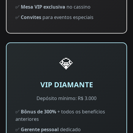
✅
Mesa VIP exclusiva
no cassino
✅
Convites
para eventos especiais
💎
VIP DIAMANTE
Depósito mínimo: R$ 3.000
✅
Bônus de 300%
+ todos os benefícios
anteriores
✅
Gerente pessoal
dedicado