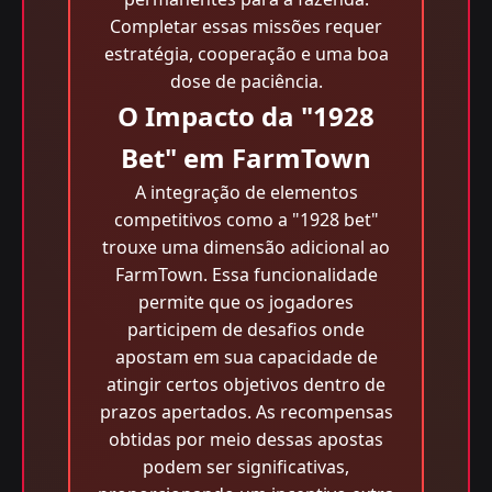
Completar essas missões requer
estratégia, cooperação e uma boa
dose de paciência.
O Impacto da "1928
Bet" em FarmTown
A integração de elementos
competitivos como a "1928 bet"
trouxe uma dimensão adicional ao
FarmTown. Essa funcionalidade
permite que os jogadores
participem de desafios onde
apostam em sua capacidade de
atingir certos objetivos dentro de
prazos apertados. As recompensas
obtidas por meio dessas apostas
podem ser significativas,