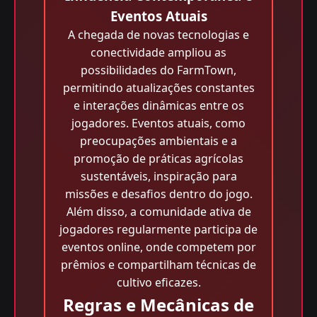
Eventos Atuais
A chegada de novas tecnologias e
conectividade ampliou as
possibilidades do FarmTown,
permitindo atualizações constantes
e interações dinâmicas entre os
jogadores. Eventos atuais, como
preocupações ambientais e a
promoção de práticas agrícolas
sustentáveis, inspiração para
missões e desafios dentro do jogo.
Além disso, a comunidade ativa de
jogadores regularmente participa de
eventos online, onde competem por
prêmios e compartilham técnicas de
cultivo eficazes.
Regras e Mecânicas de