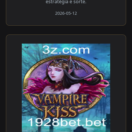
estratégia e sorte.
2026-05-12