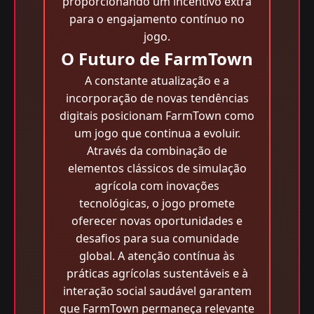
proporcionando um incentivo extra
para o engajamento contínuo no
jogo.
O Futuro de FarmTown
A constante atualização e a
incorporação de novas tendências
digitais posicionam FarmTown como
um jogo que continua a evoluir.
Através da combinação de
elementos clássicos de simulação
agrícola com inovações
tecnológicas, o jogo promete
oferecer novas oportunidades e
desafios para sua comunidade
global. A atenção contínua às
práticas agrícolas sustentáveis e à
interação social saudável garantem
que FarmTown permaneça relevante