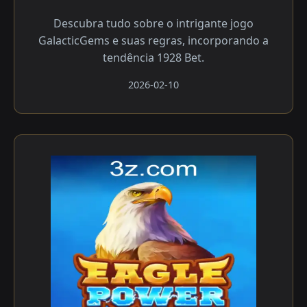
Descubra tudo sobre o intrigante jogo
GalacticGems e suas regras, incorporando a
tendência 1928 Bet.
2026-02-10