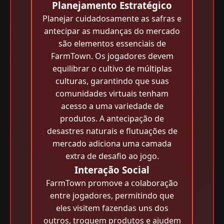
Planejamento Estratégico
Planejar cuidadosamente as safras e
antecipar as mudanças do mercado
são elementos essenciais de
FarmTown. Os jogadores devem
equilibrar o cultivo de múltiplas
culturas, garantindo que suas
comunidades virtuais tenham
acesso a uma variedade de
produtos. A antecipação de
desastres naturais e flutuações de
mercado adiciona uma camada
extra de desafio ao jogo.
Interação Social
FarmTown promove a colaboração
entre jogadores, permitindo que
eles visitem fazendas uns dos
outros, troquem produtos e ajudem