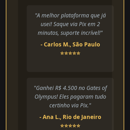
"A melhor plataforma que já
usei! Saque via Pix em 2
minutos, suporte incrível!"
- Carlos M., São Paulo
⭐⭐⭐⭐⭐
"Ganhei R$ 4.500 no Gates of
Olympus! Eles pagaram tudo
certinho via Pix."
- Ana L., Rio de Janeiro
⭐⭐⭐⭐⭐