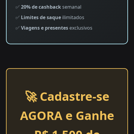
✅
20% de cashback
semanal
✅
Limites de saque
ilimitados
✅
Viagens e presentes
exclusivos
🚀 Cadastre-se
AGORA e Ganhe