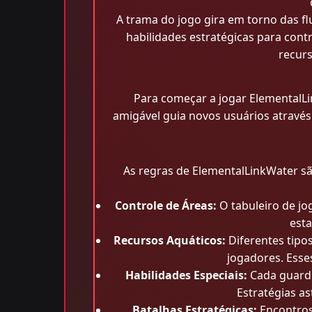
A trama do jogo gira em torno das f
habilidades estratégicas para cont
recurs
Para começar a jogar ElementalLi
amigável guia novos usuários atravé
As regras de ElementalLinkWater são
Controle de Áreas:
O tabuleiro de jo
esta
Recursos Aquáticos:
Diferentes tipos
jogadores. Esses
Habilidades Especiais:
Cada guardi
Estratégias as
Batalhas Estratégicas:
Encontros 