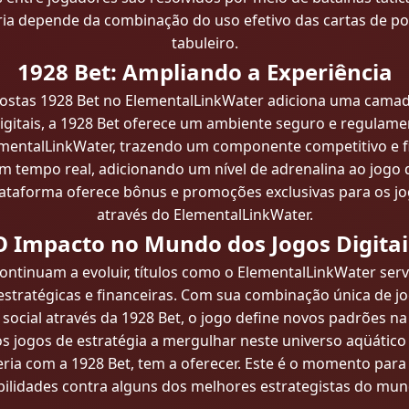
ria depende da combinação do uso efetivo das cartas de po
tabuleiro.
1928 Bet: Ampliando a Experiência
postas 1928 Bet no ElementalLinkWater adiciona uma camad
igitais, a 1928 Bet oferece um ambiente seguro e regulam
mentalLinkWater, trazendo um componente competitivo e fi
m tempo real, adicionando um nível de adrenalina ao jogo
lataforma oferece bônus e promoções exclusivas para os j
através do ElementalLinkWater.
O Impacto no Mundo dos Jogos Digitai
continuam a evoluir, títulos como o ElementalLinkWater s
stratégicas e financeiras. Com sua combinação única de j
 social através da 1928 Bet, o jogo define novos padrões na 
 jogos de estratégia a mergulhar neste universo aqüático e 
ria com a 1928 Bet, tem a oferecer. Este é o momento para 
bilidades contra alguns dos melhores estrategistas do mun